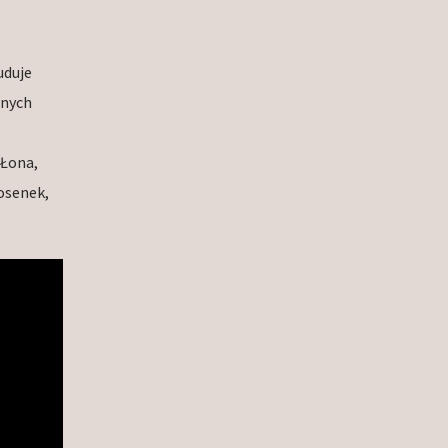
uduje
lnych
 Łona,
iosenek,