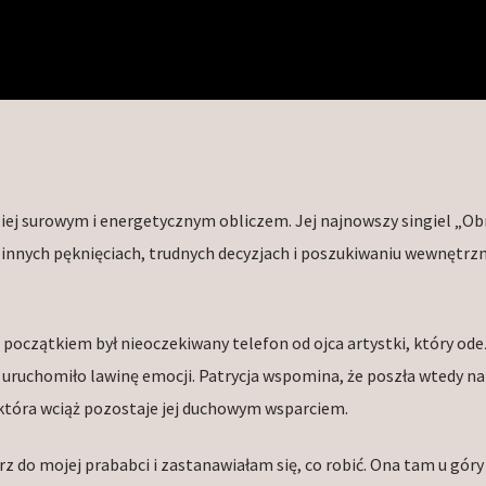
iej surowym i energetycznym obliczem. Jej najnowszy singiel „Ob
innych pęknięciach, trudnych decyzjach i poszukiwaniu wewnętrz
 początkiem był nieoczekiwany telefon od ojca artystki, który ode
e uruchomiło lawinę emocji. Patrycja wspomina, że poszła wtedy na
 która wciąż pozostaje jej duchowym wsparciem.
do mojej prababci i zastanawiałam się, co robić. Ona tam u góry 