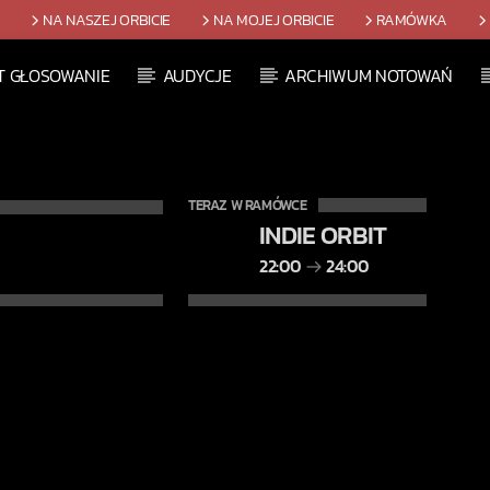
T
NA NASZEJ ORBICIE
NA MOJEJ ORBICIE
RAMÓWKA
T GŁOSOWANIE
AUDYCJE
ARCHIWUM NOTOWAŃ
TERAZ W RAMÓWCE
INDIE ORBIT
22:00
24:00