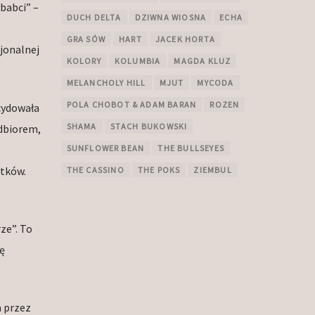
babci” –
DUCH DELTA
DZIWNA WIOSNA
ECHA
GRA SÓW
HART
JACEK HORTA
cjonalnej
KOLORY
KOLUMBIA
MAGDA KLUZ
MELANCHOLY HILL
MJUT
MYCODA
POLA CHOBOT & ADAM BARAN
ROZEN
ecydowała
SHAMA
STACH BUKOWSKI
odbiorem,
SUNFLOWER BEAN
THE BULLSEYES
atków.
THE CASSINO
THE POKS
ZIEMBUL
ze”. To
ę
a przez