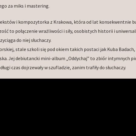
go za miks i mastering.
 tekstów i kompozytorka z Krakowa, która od lat konsekwentnie b
ć to połączenie wrażliwości i siły, osobistych historii i uniwersa
zyciąga do niej słuchaczy.
skiej, stale szkoli się pod okiem takich postaci jak Kuba Badach,
ląska. Jej debiutancki mini-album „Oddychaj” to zbiór intymnych p
ługi czas dojrzewały w szufladzie, zanim trafiły do słuchaczy.