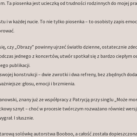
. Ta piosenka jest ucieczką od trudności rodzinnych do mojej pra
stu i w każdej nucie. To nie tylko piosenka – to osobisty zapis emo
norować.
 się, czy „Obrazy” powinny ujrzeć światło dzienne, ostatecznie zd
Podczas jednego z koncertów, utwór spotkał się z bardzo ciepłym 
ego publikacji.
ojej konstrukcji – dwie zwrotki i dwa refreny, bez zbędnych dod
ażniejsze: głosu, emocji i brzmienia.
anowski, znany już ze współpracy z Patrycją przy singlu „Może mor
ckowy sznyt – choć w procesie twórczym rozważano również wersj
ygrał. I słusznie.
tarową solówkę autorstwa Booboo, a całość została dopieszczon