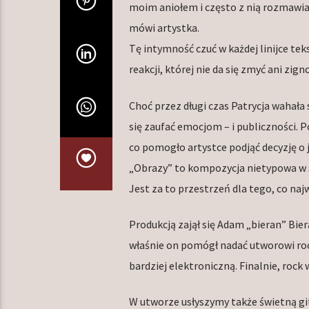
moim aniołem i często z nią rozmawiam
mówi artystka.
Tę intymność czuć w każdej linijce tek
reakcji, której nie da się zmyć ani zig
Choć przez długi czas Patrycja wahała
się zaufać emocjom – i publiczności. 
co pomogło artystce podjąć decyzję o j
„Obrazy” to kompozycja nietypowa w sw
Jest za to przestrzeń dla tego, co najw
Produkcją zajął się Adam „bieran” Bier
właśnie on pomógł nadać utworowi ro
bardziej elektroniczną. Finalnie, rock w
W utworze usłyszymy także świetną gi