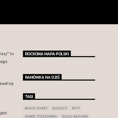
ROCKOWA MAPA POLSKI
razy” to
nego
RAMÓWKA NA DZIŚ
zwał się
TAGI
BLACK HONEY
BLUSZCZ
BYTY
jest
DAWID TYSZKOWSKI
DILDO BAGGINS