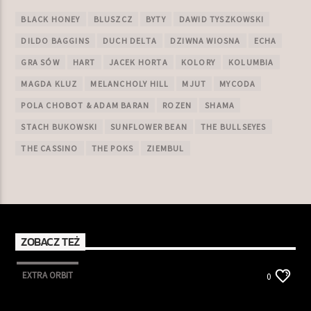
BLACK HONEY
BLUSZCZ
BYTY
DAWID TYSZKOWSKI
DILDO BAGGINS
DUCH DELTA
DZIWNA WIOSNA
ECHA
GRA SÓW
HART
JACEK HORTA
KOLORY
KOLUMBIA
MAGDA KLUZ
MELANCHOLY HILL
MJUT
MYCODA
POLA CHOBOT & ADAM BARAN
ROZEN
SHAMA
STACH BUKOWSKI
SUNFLOWER BEAN
THE BULLSEYES
THE CASSINO
THE POKS
ZIEMBUL
ZOBACZ TEŻ
EXTRA ORBIT
0