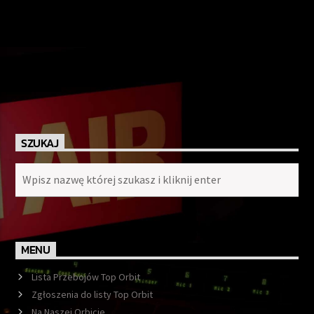
SZUKAJ
MENU
Lista Przebojów Top Orbit
Zgłoszenia do listy Top Orbit
Na Naszej Orbicie