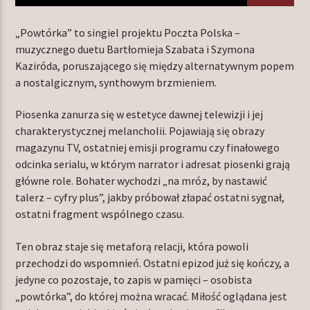
„Powtórka” to singiel projektu Poczta Polska –
muzycznego duetu Bartłomieja Szabata i Szymona
TERAZ W RAMÓWCE
Kaziróda, poruszającego się między alternatywnym popem
LIGHT ORBIT
a nostalgicznym, synthowym brzmieniem.
06:00
12:00
Piosenka zanurza się w estetyce dawnej telewizji i jej
charakterystycznej melancholii. Pojawiają się obrazy
NASTĘPNIE W RAMÓWCE
EXTRA ORBIT
magazynu TV, ostatniej emisji programu czy finałowego
odcinka serialu, w którym narrator i adresat piosenki grają
12:00
14:00
główne role. Bohater wychodzi „na mróz, by nastawić
talerz – cyfry plus”, jakby próbował złapać ostatni sygnał,
ostatni fragment wspólnego czasu.
Ten obraz staje się metaforą relacji, która powoli
Radio Orbit
przechodzi do wspomnień. Ostatni epizod już się kończy, a
jedyne co pozostaje, to zapis w pamięci – osobista
„powtórka”, do której można wracać. Miłość oglądana jest