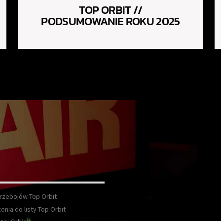
TOP ORBIT //
PODSUMOWANIE ROKU 2025
Przebojów Top Orbit
enia do listy Top Orbit