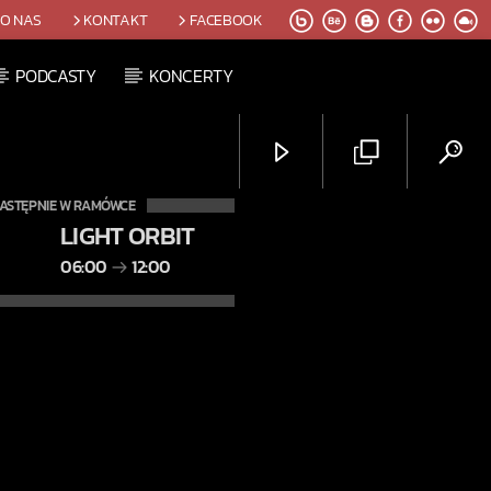
O NAS
KONTAKT
FACEBOOK
PODCASTY
KONCERTY
ASTĘPNIE W RAMÓWCE
LIGHT ORBIT
06:00
12:00
Radio Orbit