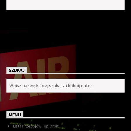
SZUKAJ
MENU
Lista Przebojów Top Orbit