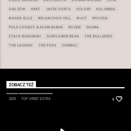
GRA SÓW
HART
JACEK HORTA
KOLORY
KOLUMBIA
MAGDA KLUZ
MELANCHOLY HILL
MJUT
MYCODA
POLA CHOBOT & ADAM BARAN
ROZEN
SHAMA
STACH BUKOWSKI
SUNFLOWER BEAN
THE BULLSEYES
THE CASSINO
THE POKS
ZIEMBUL
ZOBACZ TEŻ
2025
TOP ORBIT EXTRA
8