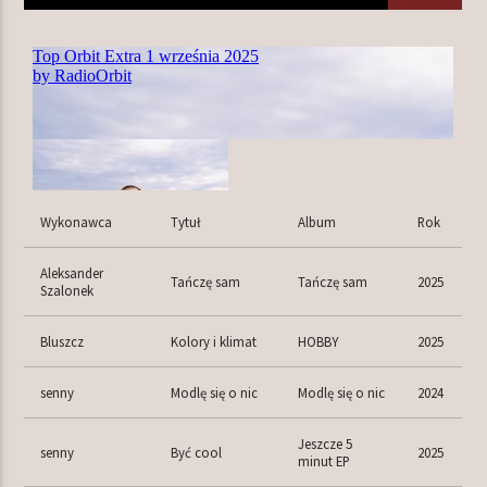
TERAZ W RAMÓWCE
LIGHT ORBIT
06:00
12:00
NASTĘPNIE W RAMÓWCE
Wykonawca
Tytuł
Album
Rok
EXTRA ORBIT
12:00
14:00
Aleksander
Tańczę sam
Tańczę sam
2025
Szalonek
Bluszcz
Kolory i klimat
HOBBY
2025
senny
Modlę się o nic
Modlę się o nic
2024
Radio Orbit
Jeszcze 5
senny
Być cool
2025
minut EP