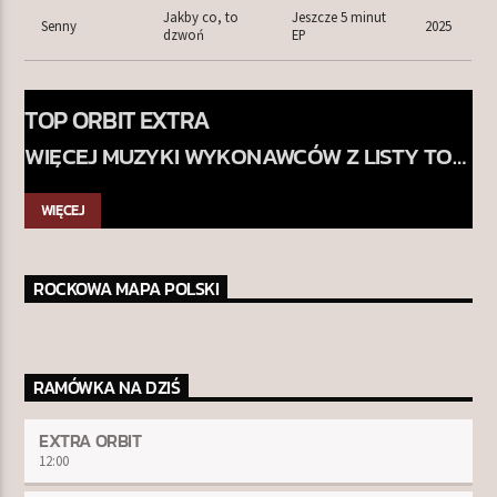
Jakby co, to
Jeszcze 5 minut
Senny
2025
dzwoń
EP
TOP ORBIT EXTRA
WIĘCEJ MUZYKI WYKONAWCÓW Z LISTY TOP
ORBIT
WIĘCEJ
ROCKOWA MAPA POLSKI
RAMÓWKA NA DZIŚ
EXTRA ORBIT
12:00