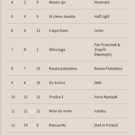
4
2
9
Miasto śpi
Atrament
5
4
9
W cieniu światła
Half Light
6
6
12
Carpe Diem
GrAm
Pan Przecinek &
7
N
1
Włóczęga
Zespół
Depresyjny
8
7
10
Reszta pokolenia
Reszta Pokolenia
9
8
29
Do końca
ANN
10
12
13
Prośba II
Anna Mysłajek
11
11
11
Mów do mnie
Vataha
12
19
8
Rescue Me
Mad In Poland