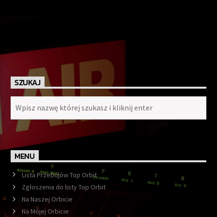
SZUKAJ
MENU
Lista Przebojów Top Orbit
Zgłoszenia do listy Top Orbit
Na Naszej Orbicie
Na Mojej Orbicie