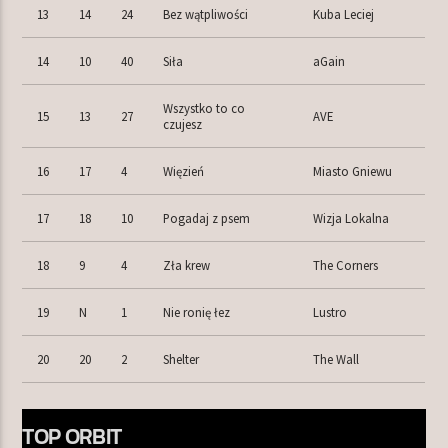
13
14
24
Bez wątpliwości
Kuba Leciej
14
10
40
Siła
aGain
Wszystko to co
15
13
27
AVE
czujesz
16
17
4
Więzień
Miasto Gniewu
17
18
10
Pogadaj z psem
Wizja Lokalna
18
9
4
Zła krew
The Corners
19
N
1
Nie ronię łez
Lustro
20
20
2
Shelter
The Wall
TOP ORBIT