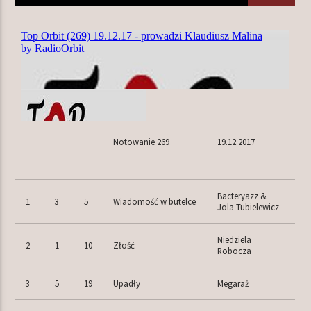
TERAZ W RAMÓWCE
NA MOJEJ ORBICIE
22:00
24:00
Notowanie 269
19.12.2017
Radio Orbit
Bacteryazz &
1
3
5
Wiadomość w butelce
Jola Tubielewicz
Niedziela
2
1
10
Złość
Robocza
3
5
19
Upadły
Megaraż