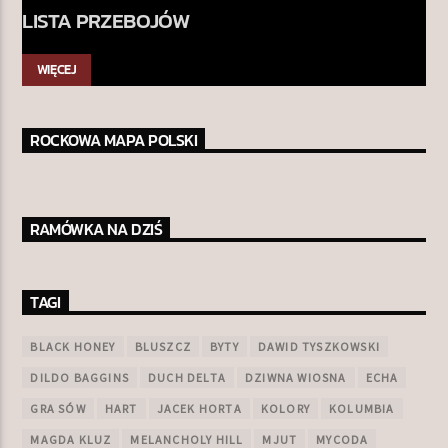
LISTA PRZEBOJÓW
WIĘCEJ
ROCKOWA MAPA POLSKI
RAMÓWKA NA DZIŚ
TAGI
BLACK HONEY
BLUSZCZ
BYTY
DAWID TYSZKOWSKI
DILDO BAGGINS
DUCH DELTA
DZIWNA WIOSNA
ECHA
GRA SÓW
HART
JACEK HORTA
KOLORY
KOLUMBIA
MAGDA KLUZ
MELANCHOLY HILL
MJUT
MYCODA