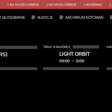
T
NA NASZEJ ORBICIE
NA MOJEJ ORBICIE
RAMÓWKA
T GŁOSOWANIE
AUDYCJE
ARCHIWUM NOTOWAŃ
TERAZ W RAMÓWCE
NAS
LIGHT ORBIT
RS)
06:00
12:00