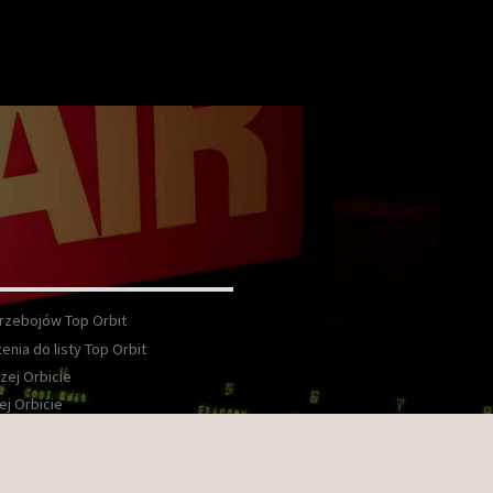
Przebojów Top Orbit
enia do listy Top Orbit
zej Orbicie
ej Orbicie
wka
kt