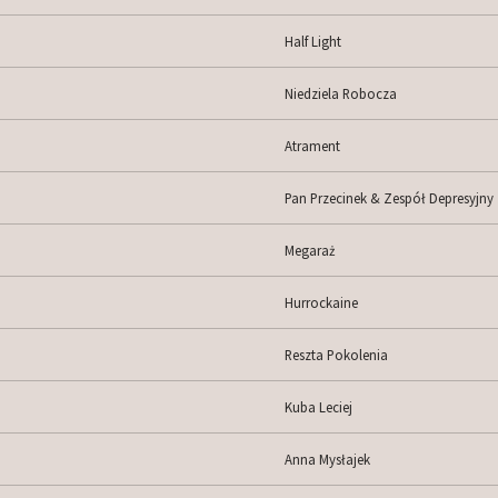
Half Light
Niedziela Robocza
Atrament
Pan Przecinek & Zespół Depresyjny
Megaraż
Hurrockaine
Reszta Pokolenia
Kuba Leciej
Anna Mysłajek