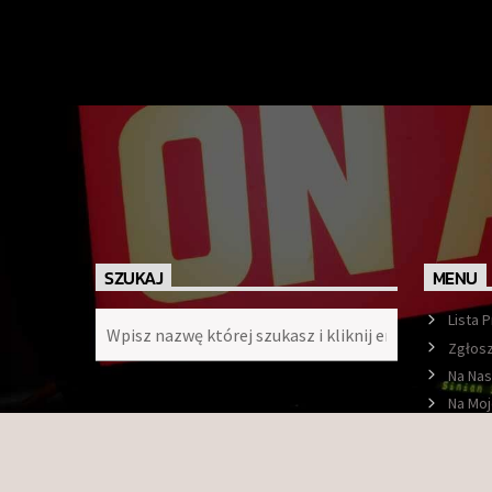
SZUKAJ
MENU
Lista 
Zgłosz
Na Nas
Na Moj
Ramó
O nas
Konta