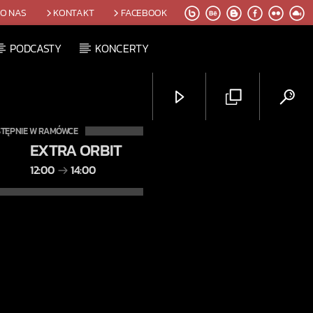
O NAS
KONTAKT
FACEBOOK
PODCASTY
KONCERTY
TĘPNIE W RAMÓWCE
EXTRA ORBIT
12:00
14:00
Radio Orbit