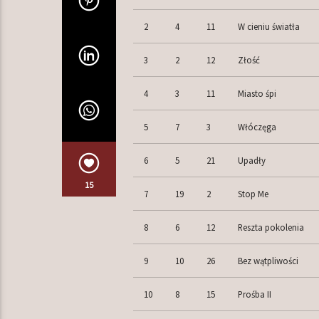
2
4
11
W cieniu światła
3
2
12
Złość
4
3
11
Miasto śpi
5
7
3
Włóczęga
6
5
21
Upadły
15
7
19
2
Stop Me
8
6
12
Reszta pokolenia
9
10
26
Bez wątpliwości
10
8
15
Prośba II