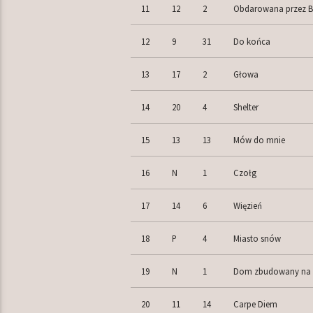
11
12
2
Obdarowana przez 
12
9
31
Do końca
13
17
2
Głowa
14
20
4
Shelter
15
13
13
Mów do mnie
16
N
1
Czołg
17
14
6
Więzień
18
P
4
Miasto snów
19
N
1
Dom zbudowany na 
20
11
14
Carpe Diem