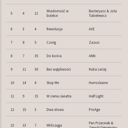
Wiadomość w
Bacteryazz & Jola
5
4
11
butelce
Tubielewicz
6
3
4
Rewolucja
AVE
7
8
5
Czołg
Zazuzi
8
7
35
Do końca
ANN
9
11
30
Bez wątpliwości
Kuba Leciej
10
14
6
Stop Me
Hurrockaine
11
9
15
W cieniu światła
Half Light
12
15
3
Dwa słowa
ProAge
Pan Przecinek &
13
13
7
Włóczęga
Zespół Depresyjny