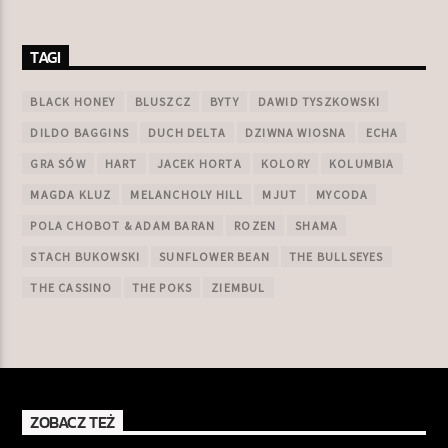
TAGI
BLACK HONEY
BLUSZCZ
BYTY
DAWID TYSZKOWSKI
DILDO BAGGINS
DUCH DELTA
DZIWNA WIOSNA
ECHA
GRA SÓW
HART
JACEK HORTA
KOLORY
KOLUMBIA
MAGDA KLUZ
MELANCHOLY HILL
MJUT
MYCODA
POLA CHOBOT & ADAM BARAN
ROZEN
SHAMA
STACH BUKOWSKI
SUNFLOWER BEAN
THE BULLSEYES
THE CASSINO
THE POKS
ZIEMBUL
ZOBACZ TEŻ