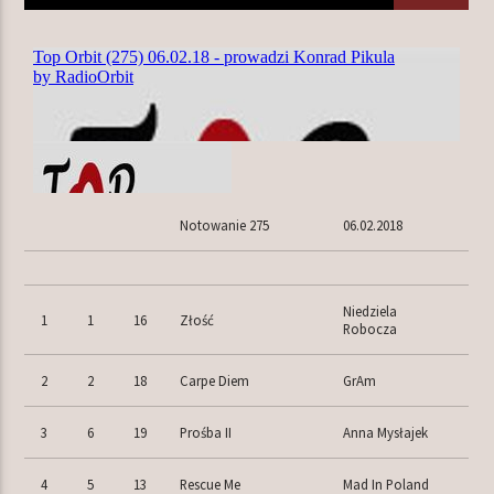
TERAZ W RAMÓWCE
EXTRA ORBIT
12:00
14:00
NASTĘPNIE W RAMÓWCE
Notowanie 275
06.02.2018
INDIE ORBIT
14:00
16:00
Niedziela
1
1
16
Złość
Robocza
2
2
18
Carpe Diem
GrAm
Radio Orbit
3
6
19
Prośba II
Anna Mysłajek
4
5
13
Rescue Me
Mad In Poland