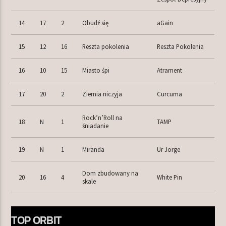
14
17
2
Obudź się
aGain
15
12
16
Reszta pokolenia
Reszta Pokolenia
16
10
15
Miasto śpi
Atrament
17
20
2
Ziemia niczyja
Curcuma
Rock’n’Roll na
18
N
1
TAMP
śniadanie
19
N
1
Miranda
Ur Jorge
Dom zbudowany na
20
16
4
White Pin
skale
TOP ORBIT