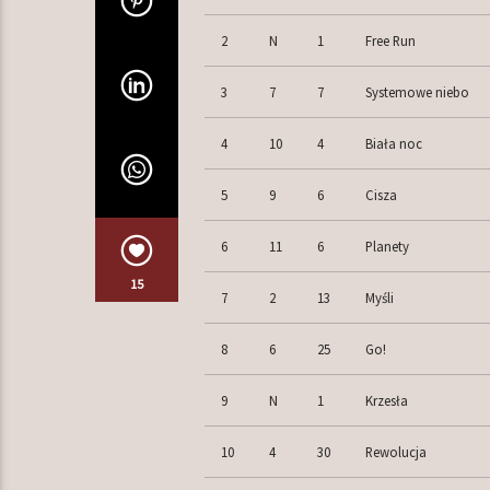
2
N
1
Free Run
3
7
7
Systemowe niebo
4
10
4
Biała noc
5
9
6
Cisza
6
11
6
Planety
15
7
2
13
Myśli
8
6
25
Go!
9
N
1
Krzesła
10
4
30
Rewolucja