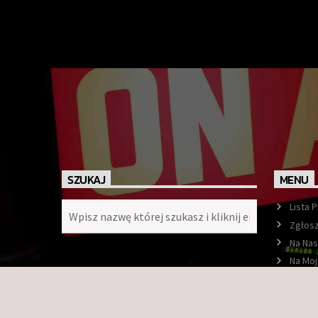
SZUKAJ
MENU
Lista 
Zgłosz
Na Nas
Na Moj
Ramó
O nas
Konta