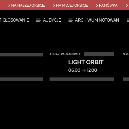
T
NA NASZEJ ORBICIE
NA MOJEJ ORBICIE
RAMÓWKA
T GŁOSOWANIE
AUDYCJE
ARCHIWUM NOTOWAŃ
TERAZ W RAMÓWCE
NAS
LIGHT ORBIT
06:00
12:00