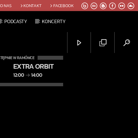
O NAS
KONTAKT
FACEBOOK
PODCASTY
KONCERTY
TĘPNIE W RAMÓWCE
EXTRA ORBIT
12:00
14:00
Radio Orbit