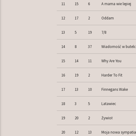
11
15
6
A mama wie lepiej
12
17
2
Oddam
13
5
19
7/8
14
8
37
Wiadomość w butelc
15
14
11
Why Are You
16
19
2
Harder To Fit
17
13
10
Finnegans Wake
18
3
5
Latawiec
19
20
2
Żywioł
20
12
13
Moja nowa sympatia