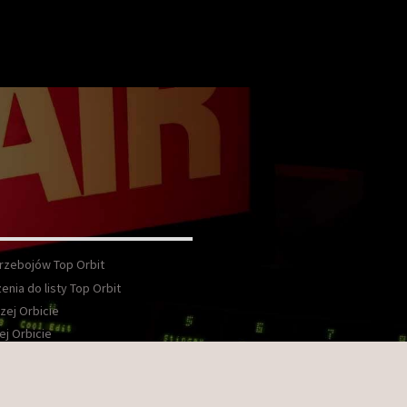
Przebojów Top Orbit
enia do listy Top Orbit
zej Orbicie
ej Orbicie
wka
kt