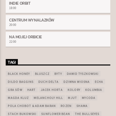
INDIE ORBIT
18:00
CENTRUM WYNALAZKÓW
20:00
NA MOJEJ ORBICIE
22:00
TAGI
BLACK HONEY
BLUSZCZ
BYTY
DAWID TYSZKOWSKI
DILDO BAGGINS
DUCH DELTA
DZIWNA WIOSNA
ECHA
GRA SÓW
HART
JACEK HORTA
KOLORY
KOLUMBIA
MAGDA KLUZ
MELANCHOLY HILL
MJUT
MYCODA
POLA CHOBOT & ADAM BARAN
ROZEN
SHAMA
STACH BUKOWSKI
SUNFLOWER BEAN
THE BULLSEYES