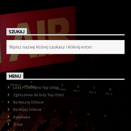
SZUKAJ
MENU
Lista Przebojów Top Orbit
Zgłoszenia do listy Top Orbit
Na Naszej Orbicie
Na Mojej Orbicie
Ramówka
O nas