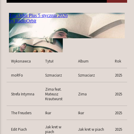
TERAZ W RAMÓWCE
EXTRA ORBIT
16:00
18:00
NASTĘPNIE W RAMÓWCE
Wykonawca
Tytuł
Album
Rok
INDIE ORBIT
18:00
20:00
moRFo
Szmaciarz
Szmaciarz
2025
Zima feat.
Strefa Intymna
Mateusz
Zima
2025
Krautwurst
Radio Orbit
The Freuders
Ikar
Ikar
2025
Jak kret w
Edit Piach
Jak kret w piach
2025
piach