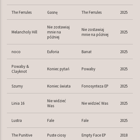
The Ferrules
Gasnę
The Ferrules
2025
Nie zostawiaj
Nie zostawiaj
Melancholy Hill
mnie na
2025
mnie na później
później
noco
Euforia
Banał
2025
Powaby &
Koniec pytań
Powaby
2025
Clayknot
Szumy
Koniec świata
Fonosynteza EP
2025
Nie widzieć
Linia 16
Nie widzieć Was
2025
Was
Lustra
Fale
Fale
2025
The Punitive
Puste ciosy
Empty Face EP
2018