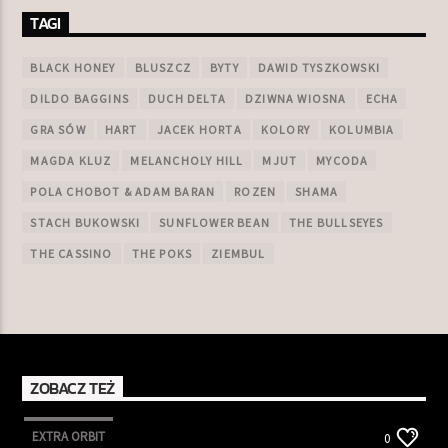
TAGI
BLACK HONEY
BLUSZCZ
BYTY
DAWID TYSZKOWSKI
DILDO BAGGINS
DUCH DELTA
DZIWNA WIOSNA
ECHA
GRA SÓW
HART
JACEK HORTA
KOLORY
KOLUMBIA
MAGDA KLUZ
MELANCHOLY HILL
MJUT
MYCODA
POLA CHOBOT & ADAM BARAN
ROZEN
SHAMA
STACH BUKOWSKI
SUNFLOWER BEAN
THE BULLSEYES
THE CASSINO
THE POKS
ZIEMBUL
ZOBACZ TEŻ
EXTRA ORBIT
0