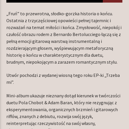
„Fruń” to przewrotna, słodko-gorzka historia o końcu.
Ostatnia z trzyczęściowej opowieści pełnej tajemnic i
TERAZ W RAMÓWCE
rozważań na temat miłości i końca. Zmysłowość, niepokój i
LIGHT ORBIT
czułość obrazu rodem z Bernardo Bertolucciego łączą się z
06:00
12:00
pełną emocji gitarową warstwą instrumentalną i
rozdzierającym głosem, wyśpiewującym metaforyczną
historię o końcu w charakterystycznym dla duetu,
NASTĘPNIE W RAMÓWCE
EXTRA ORBIT
brudnym, niepokojącym a zarazem romantycznym stylu.
12:00
14:00
Utwór pochodzi z wydanej wiosną tego roku EP-ki „Trzeba
mi”.
Mini-album ukazuje nieznany dotąd kierunek w twórczości
duetu Pola Chobot & Adam Baran, który nie rezygnując z
Radio Orbit
eksperymentowania, organicznych brzmień i gitarowych
riffów, znanych z debiutu, rozwija swój język,
reinterpretując rzeczywistość na swój własny,