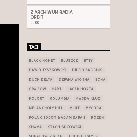
Z ARCHIWUM RADIA
ORBIT
22:00
TAGI
BLACK HONEY
BLUSZCZ
BYTY
DAWID TYSZKOWSKI
DILDO BAGGINS
DUCH DELTA
DZIWNA WIOSNA
ECHA
GRA SÓW
HART
JACEK HORTA
KOLORY
KOLUMBIA
MAGDA KLUZ
MELANCHOLY HILL
MJUT
MYCODA
POLA CHOBOT & ADAM BARAN
ROZEN
SHAMA
STACH BUKOWSKI
SUNFLOWER BEAN
THE BULLSEYES