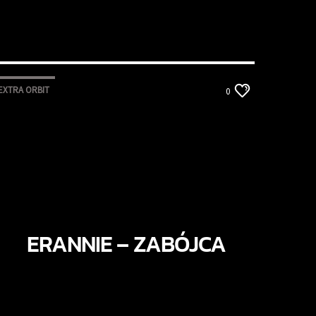
EXTRA ORBIT
0
ERANNIE – ZABÓJCA