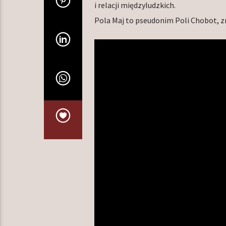
i relacji międzyludzkich.
Pola Maj to pseudonim Poli Chobot, z