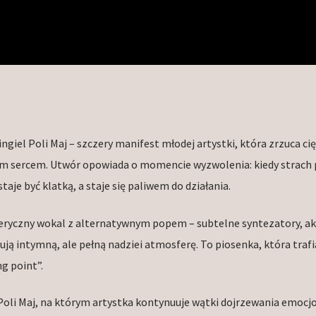
ngiel Poli Maj – szczery manifest młodej artystki, która zrzuca ci
ym sercem. Utwór opowiada o momencie wyzwolenia: kiedy strach 
aje być klatką, a staje się paliwem do działania.
eteryczny wokal z alternatywnym popem – subtelne syntezatory, a
dują intymną, ale pełną nadziei atmosferę. To piosenka, która trafi
g point”.
Poli Maj, na którym artystka kontynuuje wątki dojrzewania emoc