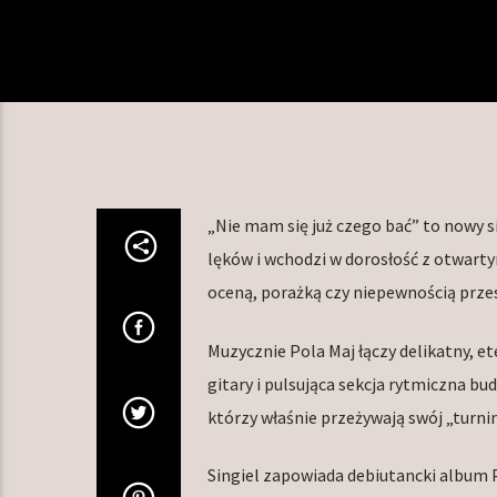
„Nie mam się już czego bać” to nowy si
lęków i wchodzi w dorosłość z otwart
oceną, porażką czy niepewnością przest
Muzycznie Pola Maj łączy delikatny, 
gitary i pulsująca sekcja rytmiczna bu
którzy właśnie przeżywają swój „turnin
Singiel zapowiada debiutancki album 