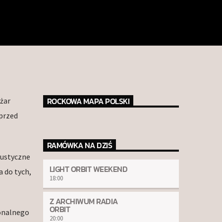
ROCKOWA MAPA POLSKI
ężar
przed
RAMÓWKA NA DZIŚ
kustyczne
LIGHT ORBIT WEEKEND
a do tych,
18:00
Z ARCHIWUM RADIA
ORBIT
jonalnego
20:00