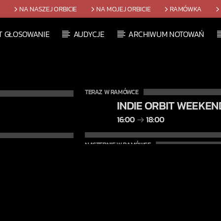
T
NA NASZEJ ORBICIE
NA MOJEJ ORBICIE
RAMÓWKA
T GŁOSOWANIE
AUDYCJE
ARCHIWUM NOTOWAŃ
TERAZ W RAMÓWCE
INDIE ORBIT WEEKEN
16:00
18:00
NASTĘPNIE W RAMÓWCE
LIGHT ORBIT WEEKE
18:00
20:00