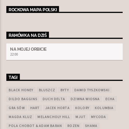
ROCKOWA MAPA POLSKI
RAMÓWKA NA DZIŚ
NA MOJEJ ORBICIE
22:00
TAGI
BLACK HONEY
BLUSZCZ
BYTY
DAWID TYSZKOWSKI
DILDO BAGGINS
DUCH DELTA
DZIWNA WIOSNA
ECHA
GRA SÓW
HART
JACEK HORTA
KOLORY
KOLUMBIA
MAGDA KLUZ
MELANCHOLY HILL
MJUT
MYCODA
POLA CHOBOT & ADAM BARAN
ROZEN
SHAMA