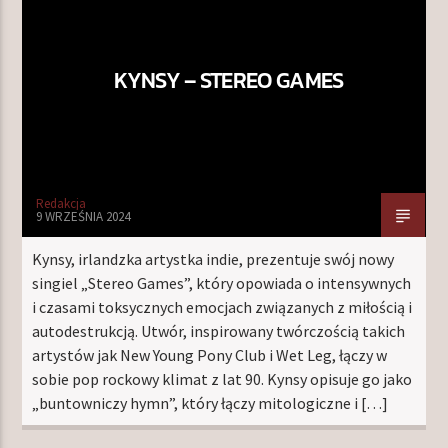
KYNSY – STEREO GAMES
TERAZ W RAMÓWCE
CENTRUM WYNALAZKÓW
20:00
22:00
NASTĘPNIE W RAMÓWCE
Redakcja
NA MOJEJ ORBICIE
9 WRZEŚNIA 2024
22:00
24:00
Kynsy, irlandzka artystka indie, prezentuje swój nowy
singiel „Stereo Games”, który opowiada o intensywnych
i czasami toksycznych emocjach związanych z miłością i
autodestrukcją. Utwór, inspirowany twórczością takich
artystów jak New Young Pony Club i Wet Leg, łączy w
Radio Orbit
sobie pop rockowy klimat z lat 90. Kynsy opisuje go jako
„buntowniczy hymn”, który łączy mitologiczne i […]