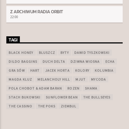
Z ARCHIWUM RADIA ORBIT
22:00
TAGI
BLACK HONEY
BLUSZCZ
BYTY
DAWID TYSZKOWSKI
DILDO BAGGINS
DUCH DELTA
DZIWNA WIOSNA
ECHA
GRA SÓW
HART
JACEK HORTA
KOLORY
KOLUMBIA
MAGDA KLUZ
MELANCHOLY HILL
MJUT
MYCODA
POLA CHOBOT & ADAM BARAN
ROZEN
SHAMA
STACH BUKOWSKI
SUNFLOWER BEAN
THE BULLSEYES
THE CASSINO
THE POKS
ZIEMBUL