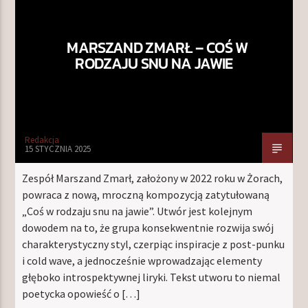
MARSZAND ZMARŁ – COŚ W
TERAZ W RAMÓWCE
RODZAJU SNU NA JAWIE
LIGHT ORBIT WEEKEND
14:00
16:00
NASTĘPNIE W RAMÓWCE
Redakcja
INDIE ORBIT WEEKEND
15 STYCZNIA 2025
16:00
18:00
Zespół Marszand Zmarł, założony w 2022 roku w Żorach,
powraca z nową, mroczną kompozycją zatytułowaną
„Coś w rodzaju snu na jawie”. Utwór jest kolejnym
dowodem na to, że grupa konsekwentnie rozwija swój
charakterystyczny styl, czerpiąc inspiracje z post-punku
Radio Orbit
i cold wave, a jednocześnie wprowadzając elementy
głęboko introspektywnej liryki. Tekst utworu to niemal
poetycka opowieść o […]