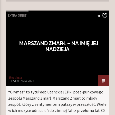
EXTRA ORBIT
31
MARSZAND ZMARŁ – NA IMIĘ JEJ
NADZIEJA
Redakcja
11 STYCZNIA 2023
“Grymas” to tytuł debiutanckiej EPki post-punkowego
zespołu Marszand Zmarł. Marszand Zmarł to młody
zespół, który z sentymentem patrzy w przeszłość. Wiele
w ich muzyce odniesień do zimnej fali z przełomu lat 80.