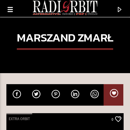
MARSZAND ZMARŁ
TERAZ GRAMY
GETTING EVEN
EXTRA ORBIT
0
WHITE LIES