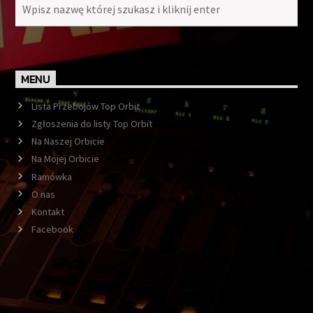
MENU
Lista Przebojów Top Orbit
Zgłoszenia do listy Top Orbit
Na Naszej Orbicie
Na Mojej Orbicie
Ramówka
O nas
Kontakt
Facebook