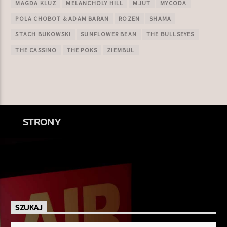
MAGDA KLUZ
MELANCHOLY HILL
MJUT
MYCODA
POLA CHOBOT & ADAM BARAN
ROZEN
SHAMA
STACH BUKOWSKI
SUNFLOWER BEAN
THE BULLSEYES
THE CASSINO
THE POKS
ZIEMBUL
STRONY
SZUKAJ