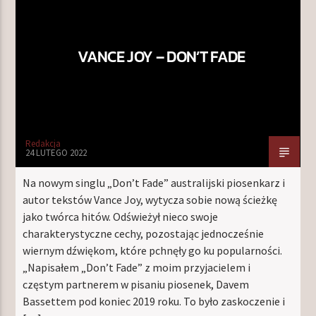
VANCE JOY – DON’T FADE
TERAZ W RAMÓWCE
CENTRUM WYNALAZKÓW
20:00
22:00
NASTĘPNIE W RAMÓWCE
Redakcja
NA MOJEJ ORBICIE
24 LUTEGO 2022
22:00
24:00
Na nowym singlu „Don’t Fade” australijski piosenkarz i
autor tekstów Vance Joy, wytycza sobie nową ścieżkę
jako twórca hitów. Odświeżył nieco swoje
charakterystyczne cechy, pozostając jednocześnie
wiernym dźwiękom, które pchnęły go ku popularności.
Radio Orbit
„Napisałem „Don’t Fade” z moim przyjacielem i
częstym partnerem w pisaniu piosenek, Davem
Bassettem pod koniec 2019 roku. To było zaskoczenie i