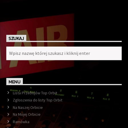
SZUKAJ
MENU
Lista Przebojów Top Orbit
Zgłoszenia do listy Top Orbit
Na Naszej Orbicie
Na Mojej Orbicie
Ramówka