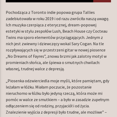
Pochodząca z Toronto indie popowa grupa Tallies
zadebiutowała w roku 2019 i od razu zwróciła naszą uwagę.
TERAZ W RAMÓWCE
Ich muzyka czerpiąca z eterycznej, dream-popowej
INDIE ORBIT
estetyki w stylu zespołów Lush, Beach House czy Cocteau
18:00
24:00
Twins ma sporo elementów przyciągających. Jednym z
nich jest zwiewny i dziewczęcy wokal Sary Cogan. Na tle
rozpływających się w przestrzeni gitar w nowej piosence
„No Dreams of Fayres”, znowu brzmi jak zalotny motyl w
promieniach słońca, ale śpiewa o smutnych chwilach:
własnej, trudnej walce z depresją.
Radio Orbit
„Piosenka odzwierciedla moje myśli, które pamiętam, gdy
leżałam w łóżku. Miałam poczucie, że pozostanie
nieruchomo w łóżku było jedyną rzeczą, która może mi
pomóc w walce ze smutkiem – a było w zasadzie zupełnym
odłączeniem się od rodziny, przyjaciół i od życia.
Znalezienie wyjścia z depresji było trudne, ale możliwe” –