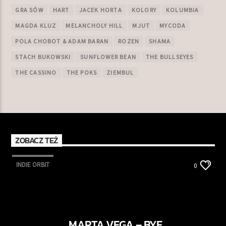
GRA SÓW
HART
JACEK HORTA
KOLORY
KOLUMBIA
MAGDA KLUZ
MELANCHOLY HILL
MJUT
MYCODA
POLA CHOBOT & ADAM BARAN
ROZEN
SHAMA
STACH BUKOWSKI
SUNFLOWER BEAN
THE BULLSEYES
THE CASSINO
THE POKS
ZIEMBUL
ZOBACZ TEŻ
INDIE ORBIT
0
MARTA VEGA – BYE