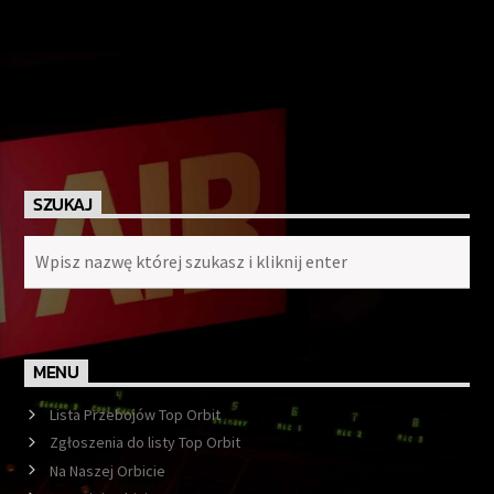
SZUKAJ
MENU
Lista Przebojów Top Orbit
Zgłoszenia do listy Top Orbit
Na Naszej Orbicie