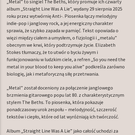
„Metal” to singiel The Beths, który promuje ich czwarty
album „Straight Line Was A Lie”, wydany 29 sierpnia 2025
roku przez wytwórnię Anti-. Piosenka łączy melodyjny
indie-pop i janglowy rock, a jej energiczny charakter
TERAZ W RAMÓWCE
sprawia, że szybko zapada w pamięć. Tekst opowiada o
NIGHT ORBIT
więzi między ciałem a umysłem, o fizjologii i „metalu”
00:00
06:00
obecnym we krwi, który podtrzymuje życie. Elizabeth
Stokes tłumaczy, że to utwór o byciu żywym i
NASTĘPNIE W RAMÓWCE
funkcjonowaniu w ludzkim ciele, a refren „So you need the
LIGHT ORBIT WEEKEND
metal in your blood to keep you alive” podkreśla zarówno
06:00
08:00
biologię, jak i metaforyczną siłę przetrwania.
„Metal” został doceniony za połączenie janglowego
brzmienia gitarowego popu lat 80. z charakterystycznym
stylem The Beths. To piosenka, która pokazuje
ponadczasowy urok zespołu – melodyjność, szczerość
Radio Orbit
tekstów i ciepło, które od lat wyróżniają ich twórczość.
Album „Straight Line Was A Lie” jako całość uchodzi za