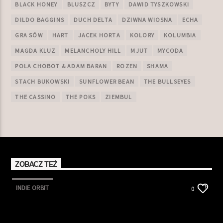
BLACK HONEY
BLUSZCZ
BYTY
DAWID TYSZKOWSKI
DILDO BAGGINS
DUCH DELTA
DZIWNA WIOSNA
ECHA
GRA SÓW
HART
JACEK HORTA
KOLORY
KOLUMBIA
MAGDA KLUZ
MELANCHOLY HILL
MJUT
MYCODA
POLA CHOBOT & ADAM BARAN
ROZEN
SHAMA
STACH BUKOWSKI
SUNFLOWER BEAN
THE BULLSEYES
THE CASSINO
THE POKS
ZIEMBUL
ZOBACZ TEŻ
INDIE ORBIT
0