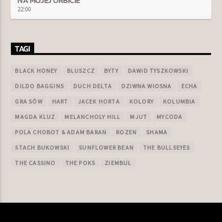
22:00
TAGI
BLACK HONEY
BLUSZCZ
BYTY
DAWID TYSZKOWSKI
DILDO BAGGINS
DUCH DELTA
DZIWNA WIOSNA
ECHA
GRA SÓW
HART
JACEK HORTA
KOLORY
KOLUMBIA
MAGDA KLUZ
MELANCHOLY HILL
MJUT
MYCODA
POLA CHOBOT & ADAM BARAN
ROZEN
SHAMA
STACH BUKOWSKI
SUNFLOWER BEAN
THE BULLSEYES
THE CASSINO
THE POKS
ZIEMBUL