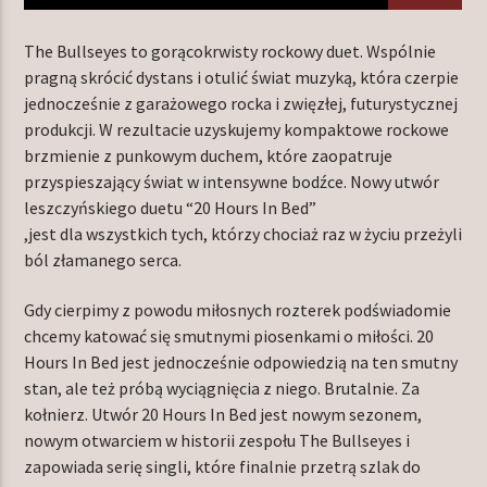
The Bullseyes to gorącokrwisty rockowy duet. Wspólnie
pragną skrócić dystans i otulić świat muzyką, która czerpie
TERAZ W RAMÓWCE
jednocześnie z garażowego rocka i zwięzłej, futurystycznej
INDIE ORBIT WEEKEND
produkcji. W rezultacie uzyskujemy kompaktowe rockowe
08:00
10:00
brzmienie z punkowym duchem, które zaopatruje
przyspieszający świat w intensywne bodźce. Nowy utwór
leszczyńskiego duetu “20 Hours In Bed”
NASTĘPNIE W RAMÓWCE
LIGHT ORBIT WEEKEND
,jest dla wszystkich tych, którzy chociaż raz w życiu przeżyli
ból złamanego serca.
10:00
12:00
Gdy cierpimy z powodu miłosnych rozterek podświadomie
chcemy katować się smutnymi piosenkami o miłości. 20
Hours In Bed jest jednocześnie odpowiedzią na ten smutny
stan, ale też próbą wyciągnięcia z niego. Brutalnie. Za
Radio Orbit
kołnierz. Utwór 20 Hours In Bed jest nowym sezonem,
nowym otwarciem w historii zespołu The Bullseyes i
zapowiada serię singli, które finalnie przetrą szlak do