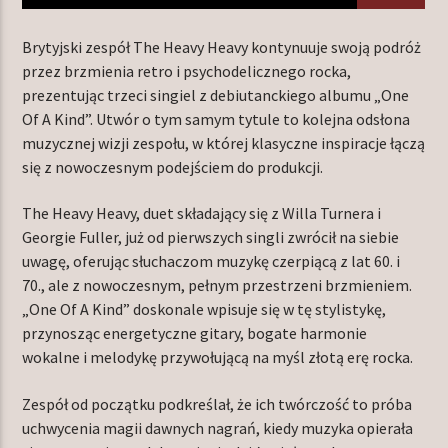
Brytyjski zespół The Heavy Heavy kontynuuje swoją podróż
przez brzmienia retro i psychodelicznego rocka,
TERAZ W RAMÓWCE
prezentując trzeci singiel z debiutanckiego albumu „One
INDIE ORBIT
Of A Kind”. Utwór o tym samym tytule to kolejna odsłona
18:00
24:00
muzycznej wizji zespołu, w której klasyczne inspiracje łączą
się z nowoczesnym podejściem do produkcji.
The Heavy Heavy, duet składający się z Willa Turnera i
Georgie Fuller, już od pierwszych singli zwrócił na siebie
uwagę, oferując słuchaczom muzykę czerpiącą z lat 60. i
Radio Orbit
70., ale z nowoczesnym, pełnym przestrzeni brzmieniem.
„One Of A Kind” doskonale wpisuje się w tę stylistykę,
przynosząc energetyczne gitary, bogate harmonie
wokalne i melodykę przywołującą na myśl złotą erę rocka.
Zespół od początku podkreślał, że ich twórczość to próba
uchwycenia magii dawnych nagrań, kiedy muzyka opierała