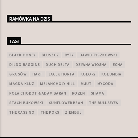
RAMÓWKA NA DZIŚ
TAGI
BLACK HONEY
BLUSZCZ
BYTY
DAWID TYSZKOWSKI
DILDO BAGGINS
DUCH DELTA
DZIWNA WIOSNA
ECHA
GRA SÓW
HART
JACEK HORTA
KOLORY
KOLUMBIA
MAGDA KLUZ
MELANCHOLY HILL
MJUT
MYCODA
POLA CHOBOT & ADAM BARAN
ROZEN
SHAMA
STACH BUKOWSKI
SUNFLOWER BEAN
THE BULLSEYES
THE CASSINO
THE POKS
ZIEMBUL