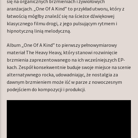
się na organicznych brzmieniach i żywiołowych
aranżacjach. „One Of A Kind” to przykład utworu, który z
łatwością mógłby znaleźć się na ścieżce dźwiękowej
klasycznego filmu drogi, z jego pulsującym rytmem i
hipnotyczną linią melodyczną.
Album „One Of A Kind” to pierwszy pełnowymiarowy
materiał The Heavy Heavy, który stanowi rozwinięcie
brzmienia zaprezentowanego na ich wcześniejszych EP-
kach. Zespół konsekwentnie buduje swoje miejsce na scenie
alternatywnego rocka, udowadniając, że nostalgia za
dawnym brzmieniem może iść w parze z nowoczesnym
podejściem do kompozycji i produkcji.