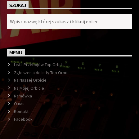
SZUKAJ
MENU
Lista Przebojów Top Orbit
Zgłoszenia do listy Top Orbit
Na Naszej Orbicie
Na Mojej Orbicie
Ramówka
O nas
Kontakt
Facebook