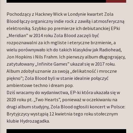
Pochodzący z Hackney Wick w Londynie kwartet Zola
Blood łączy organiczny indie rock z zawiłą i atmosferyczną
TERAZ W RAMÓWCE
elektroniką. Szybko po premierze ich debiutanckiej EPki
INDIE ORBIT
„Meridian” w 2014 roku Zola Blood zaczęli być
18:00
24:00
rozpoznawalni za ich mgliste i eteryczne brzmienie, a
wielu porównywało ich do takich klasyków jak Radiohead,
Jon Hopkins i Nils Frahm. Ich pierwszy album długogrający,
zatytułowany „Infinite Games” ukazał się w 2017 roku.
Album zdobył uznanie za swoją „delikatność i mroczne
piękno”; Zola Blood byli w stanie idealnie połączyć
Radio Orbit
ambientowe techno i dream pop.
Dziś wracamy do wydaniwctwa, EP-ki która ukazała się w
2020 roku pt. „Two Hearts”, ponieważ w oczekiwaniu na
drugi album studyjny, Zola Blood ogłosili koncert w Polsce:
Brytyjczycy wystąpią 12 kwietnia tego roku stołecznym
klubie Hydrozagadka.