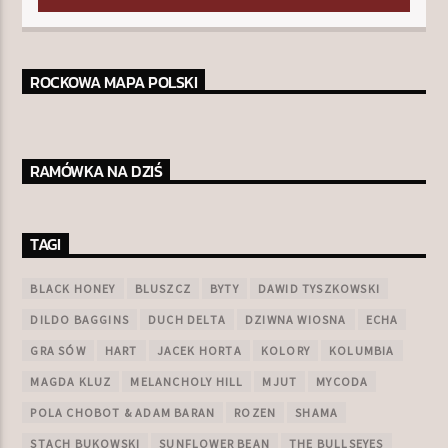
ROCKOWA MAPA POLSKI
RAMÓWKA NA DZIŚ
TAGI
BLACK HONEY
BLUSZCZ
BYTY
DAWID TYSZKOWSKI
DILDO BAGGINS
DUCH DELTA
DZIWNA WIOSNA
ECHA
GRA SÓW
HART
JACEK HORTA
KOLORY
KOLUMBIA
MAGDA KLUZ
MELANCHOLY HILL
MJUT
MYCODA
POLA CHOBOT & ADAM BARAN
ROZEN
SHAMA
STACH BUKOWSKI
SUNFLOWER BEAN
THE BULLSEYES