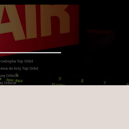
Przebojów Top Orbit
enia do listy Top Orbit
zej Orbicie
ej Orbicie
wka
kt
ook