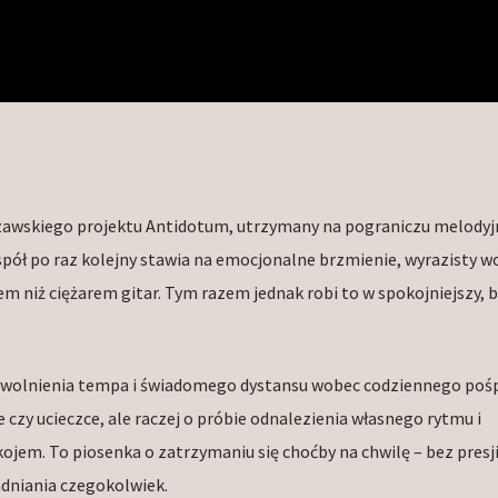
szawskiego projektu Antidotum, utrzymany na pograniczu melody
pół po raz kolejny stawia na emocjonalne brzmienie, wyrazisty wo
 niż ciężarem gitar. Tym razem jednak robi to w spokojniejszy, b
zwolnienia tempa i świadomego dystansu wobec codziennego pośp
czy ucieczce, ale raczej o próbie odnalezienia własnego rytmu i
em. To piosenka o zatrzymaniu się choćby na chwilę – bez presji
adniania czegokolwiek.