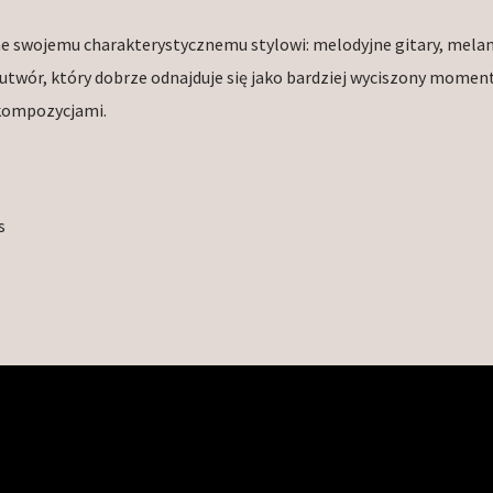
e swojemu charakterystycznemu stylowi: melodyjne gitary, melan
utwór, który dobrze odnajduje się jako bardziej wyciszony momen
kompozycjami.
s