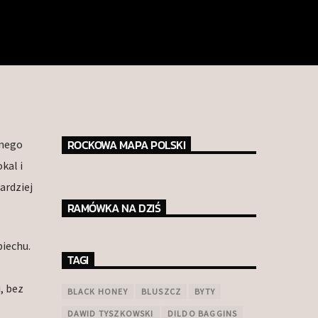
ROCKOWA MAPA POLSKI
jnego
kal i
ardziej
RAMÓWKA NA DZIŚ
iechu.
TAGI
, bez
BLACK HONEY
BLUSZCZ
BYTY
DAWID TYSZKOWSKI
DILDO BAGGINS