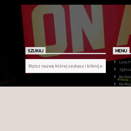
SZUKAJ
MENU
Lista 
Zgłosz
Na Nas
Na Moj
Ramó
O nas
Konta
Faceb