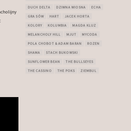
DUCH DELTA
DZIWNA WIOSNA
ECHA
cholijny
GRA SÓW
HART
JACEK HORTA
t
KOLORY
KOLUMBIA
MAGDA KLUZ
MELANCHOLY HILL
MJUT
MYCODA
POLA CHOBOT & ADAM BARAN
ROZEN
SHAMA
STACH BUKOWSKI
SUNFLOWER BEAN
THE BULLSEYES
THE CASSINO
THE POKS
ZIEMBUL