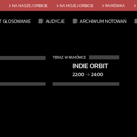
T
NA NASZEJ ORBICIE
NA MOJEJ ORBICIE
RAMÓWKA
T GŁOSOWANIE
AUDYCJE
ARCHIWUM NOTOWAŃ
TERAZ W RAMÓWCE
INDIE ORBIT
22:00
24:00