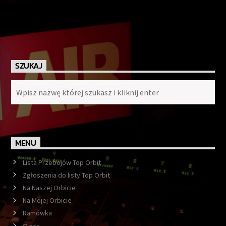
SZUKAJ
MENU
Lista Przebojów Top Orbit
Zgłoszenia do listy Top Orbit
Na Naszej Orbicie
Na Mojej Orbicie
Ramówka
O nas