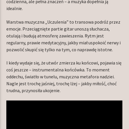
codzienna, ale pełna znaczeń – a muzyka dopełnia ją
idealnie.
Warstwa muzyczna „Uczulenia” to transowa podróż przez
emocje. Przeciągnięte partie gitar unoszą słuchacza,
otulają i budują atmosferę zawieszenia. Rytm jest
regularny, prawie medytacyjny, jakby miał uspokoić nerwy i
pozwolić skupić się tylko na tym, co naprawdę istotne.
I kiedy wydaje się, że utwór zmierza ku końcowi, pojawia się
coś jeszcze – instrumentalna końcówka. To moment
oddechu, światło w tunelu, muzyczna metafora nadziei.
Nagle jest trochę jaśniej, trochę lżej – jakby miłość, choć
trudna, przynosiła ukojenie.