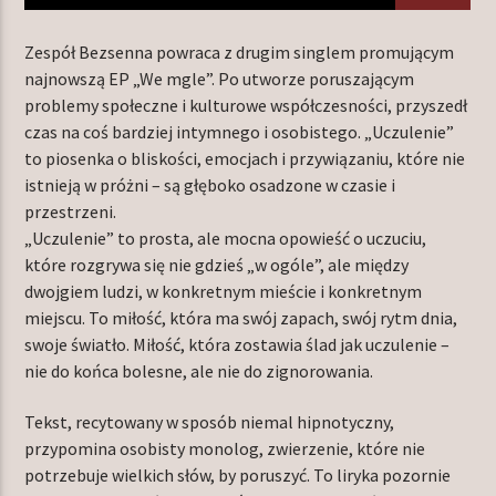
Zespół Bezsenna powraca z drugim singlem promującym
najnowszą EP „We mgle”. Po utworze poruszającym
TERAZ W RAMÓWCE
problemy społeczne i kulturowe współczesności, przyszedł
LIGHT ORBIT WEEKEND
czas na coś bardziej intymnego i osobistego. „Uczulenie”
18:00
20:00
to piosenka o bliskości, emocjach i przywiązaniu, które nie
istnieją w próżni – są głęboko osadzone w czasie i
przestrzeni.
NASTĘPNIE W RAMÓWCE
Z ARCHIWUM RADIA ORBIT
„Uczulenie” to prosta, ale mocna opowieść o uczuciu,
które rozgrywa się nie gdzieś „w ogóle”, ale między
20:00
22:00
dwojgiem ludzi, w konkretnym mieście i konkretnym
miejscu. To miłość, która ma swój zapach, swój rytm dnia,
swoje światło. Miłość, która zostawia ślad jak uczulenie –
nie do końca bolesne, ale nie do zignorowania.
Radio Orbit
Tekst, recytowany w sposób niemal hipnotyczny,
przypomina osobisty monolog, zwierzenie, które nie
potrzebuje wielkich słów, by poruszyć. To liryka pozornie