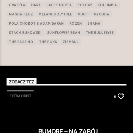
GRA SÓW
HART
JACEK HORTA
KOLORY
KOLUMBIA
MAGDA KLUZ
MELANCHOLY HILL
MJUT
MYCODA
POLA CHOBOT & ADAM BARAN
ROZEN
SHAMA
STACH BUKOWSKI
SUNFLOWER BEAN
THE BULLSEYES
THE CASSINO
THE POKS
ZIEMBUL
ZOBACZ TEŻ
EXTRA ORBIT
0
RUMORE – NA ZABÓJ