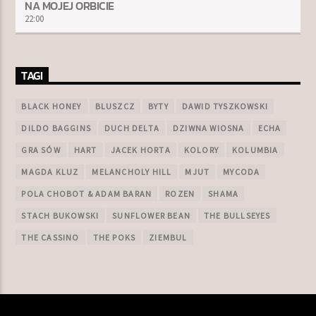
NA MOJEJ ORBICIE
22:00
TAGI
BLACK HONEY
BLUSZCZ
BYTY
DAWID TYSZKOWSKI
DILDO BAGGINS
DUCH DELTA
DZIWNA WIOSNA
ECHA
GRA SÓW
HART
JACEK HORTA
KOLORY
KOLUMBIA
MAGDA KLUZ
MELANCHOLY HILL
MJUT
MYCODA
POLA CHOBOT & ADAM BARAN
ROZEN
SHAMA
STACH BUKOWSKI
SUNFLOWER BEAN
THE BULLSEYES
THE CASSINO
THE POKS
ZIEMBUL