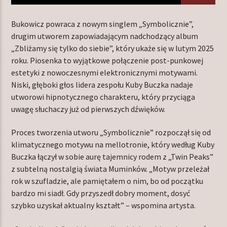
Bukowicz powraca z nowym singlem „Symbolicznie”,
drugim utworem zapowiadającym nadchodzący album
TERAZ W RAMÓWCE
„Zbliżamy się tylko do siebie”, który ukaże się w lutym 2025
LIGHT ORBIT WEEKEND
roku. Piosenka to wyjątkowe połączenie post-punkowej
10:00
12:00
estetyki z nowoczesnymi elektronicznymi motywami.
Niski, głęboki głos lidera zespołu Kuby Buczka nadaje
utworowi hipnotycznego charakteru, który przyciąga
NASTĘPNIE W RAMÓWCE
INDIE ORBIT WEEKEND
uwagę słuchaczy już od pierwszych dźwięków.
12:00
14:00
Proces tworzenia utworu „Symbolicznie” rozpoczął się od
klimatycznego motywu na mellotronie, który według Kuby
Buczka łączył w sobie aurę tajemnicy rodem z „Twin Peaks”
z subtelną nostalgią świata Muminków. „Motyw przeleżał
rok w szufladzie, ale pamiętałem o nim, bo od początku
Radio Orbit
bardzo mi siadł. Gdy przyszedł dobry moment, dosyć
szybko uzyskał aktualny kształt” – wspomina artysta.