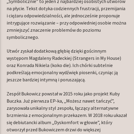
„Symbolicznie” to jeden z najbardziej osobistych utworów
na płycie. Tekst dotyka codziennych frustracji, przemijania
i ciężaru odpowiedzialności, ale jednocześnie proponuje
intrygujące rozwiązanie – przy odpowiedniej osobie można
zmniejszyć znaczenie problemów do poziomu
symbolicznego.
Utwór zyskał dodatkową głębię dzięki gościnnym
występom Magdaleny Radeckiej (Strangers in My House)
oraz Konrada Nikiela (koko die). Ich chórki subtelnie
podkreślają emocjonalny wydźwięk piosenki, czyniąc ją
jeszcze bardziej intymną i poruszającą.
Zespół Bukowicz powstał w 2015 roku jako projekt Kuby
Buczka. Już pierwsza EP-ka, „Możesz nawet tańczyć”,
zarysowała unikalny styl zespołu, łączący alternatywne
brzmienia z emocjonalnym przekazem. W 2018 roku ukazał
się debiutancki album „Dyskomfort w głowie”, który
otworzył przed Bukowiczem drzwi do większej