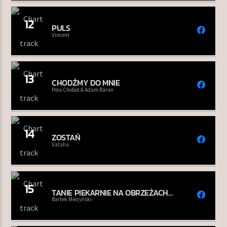
12
PULS
Vincent
13
CHODŹMY DO MNIE
Pola Chobot & Adam Baran
14
ZOSTAŃ
Vataha
15
TANIE PIEKARNIE NA OBRZEŻACH
CENTRÓW STOLIC
Bartek Mieżyński