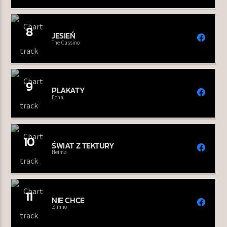
8
JESIEŃ
The Cassino
9
PLAKATY
Echa
10
ŚWIAT Z TEKTURY
Heima
11
NIE CHCE
Zimno