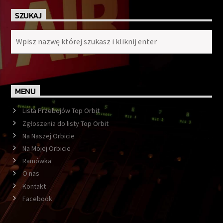
SZUKAJ
MENU
Lista Przebojów Top Orbit
Zgłoszenia do listy Top Orbit
Na Naszej Orbicie
Na Mojej Orbicie
Ramówka
O nas
Kontakt
Facebook