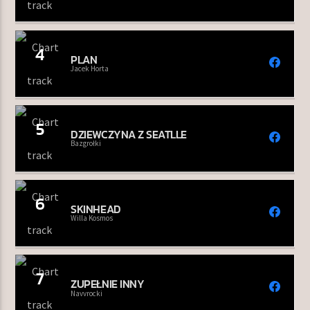
4
PLAN
Jacek Horta
5
DZIEWCZYNA Z SEATLLE
Bazgrołki
6
SKINHEAD
Willa Kosmos
7
ZUPEŁNIE INNY
Navvrocki