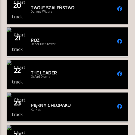
20
TWOJE SZALEŃSTWO
Dziwna Wiosna
21
RÓŻ
Under The Shower
22
THE LEADER
Oxford Drama
23
PIĘKNY CHŁOPAKU
Kurkus