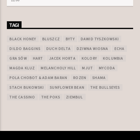
TAGI
BLACK HONEY
BLUSZCZ
BYTY
DAWID TYSZKOWSKI
DILDO BAGGINS
DUCH DELTA
DZIWNA WIOSNA
ECHA
GRA SÓW
HART
JACEK HORTA
KOLORY
KOLUMBIA
MAGDA KLUZ
MELANCHOLY HILL
MJUT
MYCODA
POLA CHOBOT & ADAM BARAN
ROZEN
SHAMA
STACH BUKOWSKI
SUNFLOWER BEAN
THE BULLSEYES
THE CASSINO
THE POKS
ZIEMBUL