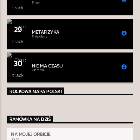
Milomi
29
METAFIZYKA
Małpoludy
30
NIE MA CZASU
Ziembul
ROCKOWA MAPA POLSKI
RAMÓWKA NA DZIŚ
NA MOJEJ ORBICIE
22:00