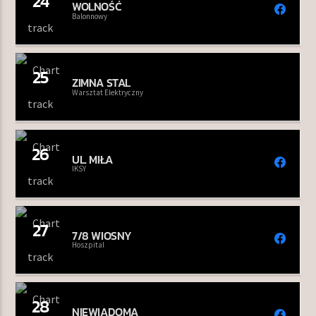
24
WOLNOŚĆ
Balonnowy
25
ZIMNA STAL
Warsztat Elektryczny
26
UL. MIŁA
IKSY
27
7/8 WIOSNY
Hoszpital
28
NIEWIADOMA