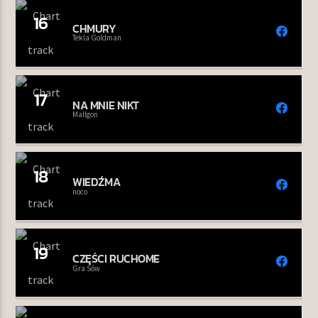
16
CHMURY
Tekla Goldman
17
NA MNIE NIKT
Mallgon
18
WIEDŹMA
noco
19
CZĘŚCI RUCHOME
Gra Sów