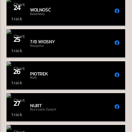
24
WOLNOŚĆ
Balonnowy
25
7/8 WIOSNY
Hoszpital
26
PIOTREK
Mulk
27
NURT
Baza Ludzi Żywych