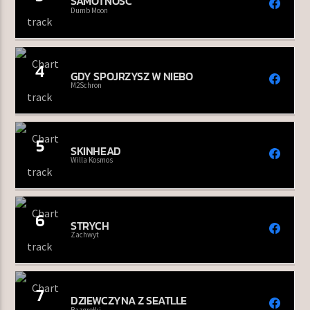
SAMOTNOŚĆ
Dumb Moon
4
GDY SPOJRZYSZ W NIEBO
M2Schron
5
SKINHEAD
Willa Kosmos
6
STRYCH
Zachwyt
7
DZIEWCZYNA Z SEATLLE
Bazgrołki