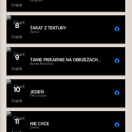
8
ŚWIAT Z TEKTURY
Heima
9
TANIE PIEKARNIE NA OBRZEŻACH
CENTRÓW STOLIC
Bartek Mieżyński
10
JESIEŃ
The Cassino
11
NIE CHCE
Zimno