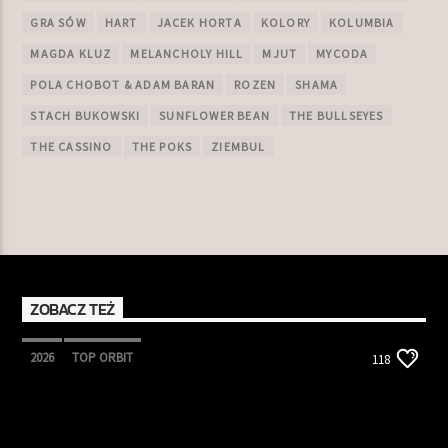
GRA SÓW
HART
JACEK HORTA
KOLORY
KOLUMBIA
MAGDA KLUZ
MELANCHOLY HILL
MJUT
MYCODA
POLA CHOBOT & ADAM BARAN
ROZEN
SHAMA
STACH BUKOWSKI
SUNFLOWER BEAN
THE BULLSEYES
THE CASSINO
THE POKS
ZIEMBUL
ZOBACZ TEŻ
2026
TOP ORBIT
118