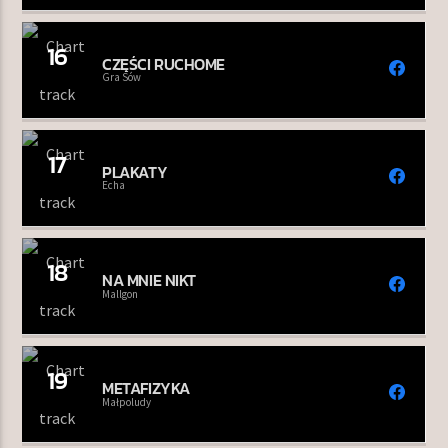
16
CZĘŚCI RUCHOME
Gra Sów
17
PLAKATY
Echa
18
NA MNIE NIKT
Mallgon
19
METAFIZYKA
Małpoludy