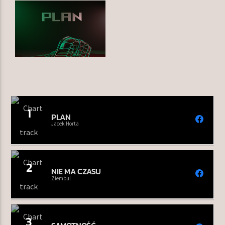
TERAZ W RAMÓWCE
INDIE ORBIT WEEKEND
12:00
14:00
NASTĘPNIE W RAMÓWCE
LIGHT ORBIT WEEKEND
1
PLAN
14:00
16:00
Jacek Horta
2
NIE MA CZASU
Ziembul
Radio Orbit
3