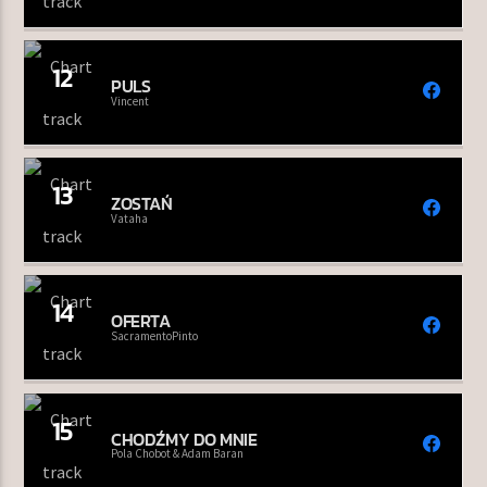
12
PULS
Vincent
13
ZOSTAŃ
Vataha
14
OFERTA
SacramentoPinto
15
CHODŹMY DO MNIE
Pola Chobot & Adam Baran