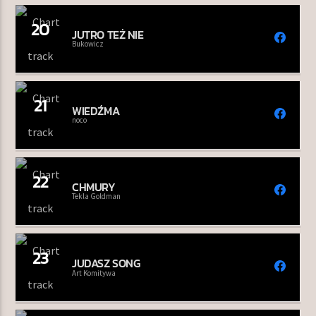
20
JUTRO TEŻ NIE
Bukowicz
21
WIEDŹMA
noco
22
CHMURY
Tekla Goldman
23
JUDASZ SONG
Art Komitywa