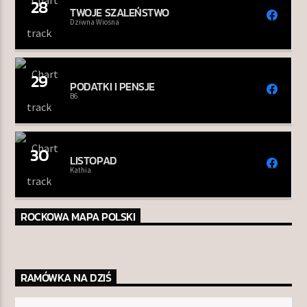
28
TWOJE SZALEŃSTWO
Dziwna Wiosna
29
PODATKI I PENSJE
B6
30
LISTOPAD
Kathia
ROCKOWA MAPA POLSKI
RAMÓWKA NA DZIŚ