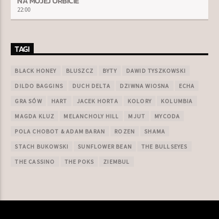
NA MOJEJ ORBICIE
22:00
TAGI
BLACK HONEY
BLUSZCZ
BYTY
DAWID TYSZKOWSKI
DILDO BAGGINS
DUCH DELTA
DZIWNA WIOSNA
ECHA
GRA SÓW
HART
JACEK HORTA
KOLORY
KOLUMBIA
MAGDA KLUZ
MELANCHOLY HILL
MJUT
MYCODA
POLA CHOBOT & ADAM BARAN
ROZEN
SHAMA
STACH BUKOWSKI
SUNFLOWER BEAN
THE BULLSEYES
THE CASSINO
THE POKS
ZIEMBUL