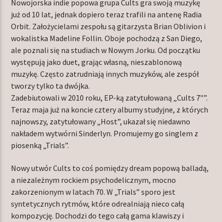
Nowojorska indie popowa grupa Cults gra swoją muzykę
już od 10 lat, jednak dopiero teraz trafili na antenę Radia
Orbit. Założycielami zespołu są gitarzysta Brian Oblivion i
wokalistka Madeline Follin. Oboje pochodzą z San Diego,
TERAZ W RAMÓWCE
ale poznali się na studiach w Nowym Jorku. Od początku
INDIE ORBIT WEEKEND
występują jako duet, grając własną, nieszablonową
16:00
18:00
muzykę. Często zatrudniają innych muzyków, ale zespół
tworzy tylko ta dwójka.
NASTĘPNIE W RAMÓWCE
Zadebiutowali w 2010 roku, EP-ką zatytułowaną „Cults 7″”.
EXTRA ORBIT WEEKEND
Teraz maja już na koncie cztery albumy studyjne, z których
18:00
20:00
najnowszy, zatytułowany „Host”, ukazał się niedawno
nakładem wytwórni Sinderlyn. Promujemy go singlem z
piosenką „Trials”.
Nowy utwór Cults to coś pomiędzy dream popową balladą,
a niezależnym rockiem psychodelicznym, mocno
Radio Orbit
zakorzenionym w latach 70. W „Trials” sporo jest
syntetycznych rytmów, które odrealniają nieco całą
kompozycję. Dochodzi do tego całą gama klawiszy i