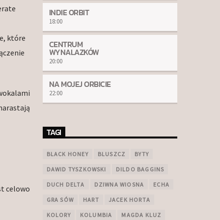
erate
INDIE ORBIT
18:00
e, które
CENTRUM
WYNALAZKÓW
ączenie
20:00
NA MOJEJ ORBICIE
 wokalami
22:00
narastają
TAGI
BLACK HONEY
BLUSZCZ
BYTY
DAWID TYSZKOWSKI
DILDO BAGGINS
DUCH DELTA
DZIWNA WIOSNA
ECHA
st celowo
GRA SÓW
HART
JACEK HORTA
KOLORY
KOLUMBIA
MAGDA KLUZ