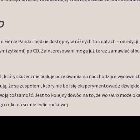
O
m Fierce Panda i będzie dostępny w różnych formatach – od edycji
łymi żyłkami) po CD. Zainteresowani mogą już teraz zamawiać alb
giel, który skutecznie buduje oczekiwania na nadchodzące wydawnic
ją, że są zespołem, który nie boi się eksperymentować z dźwiękie
oją tożsamość. Jest to kolejny dowód na to, że
No Hero
może okaz
o roku na scenie indie rockowej.