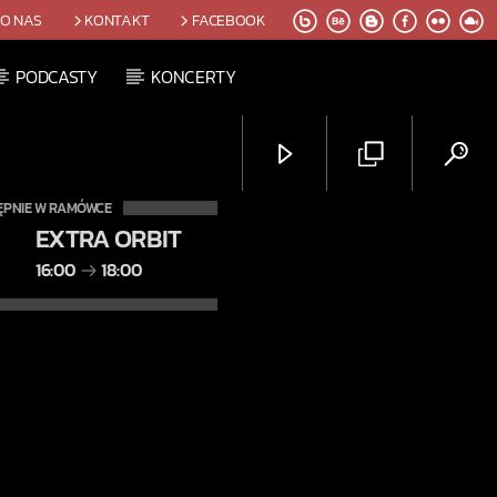
O NAS
KONTAKT
FACEBOOK
PODCASTY
KONCERTY
ĘPNIE W RAMÓWCE
EXTRA ORBIT
16:00
18:00
Radio Orbit