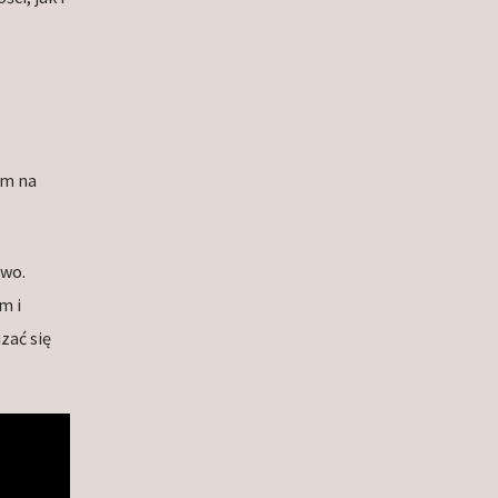
um na
two.
m i
ać się