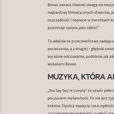
Bevan zwraca również uwagę na muzyc
najbardziej klimatycznych utworów, ja
oszczędność i napięcie w zwrotkach 
pozostaje spójna jako całość.”
To właśnie te przeciwieństwa nadają u
pocieszenia, a z drugiej – głęboki sm
wyraźnie odczuwalne, podobnie jak zder
wokalami Bevan.
MUZYKA, KTÓRA 
„You Say You’re Lonely” to utwór peł
poczuciem melancholii. To nie jest ty
tekstur. Oprócz napięcia i oszczędnośc
rozciągniętymi wokalami, a całość utw