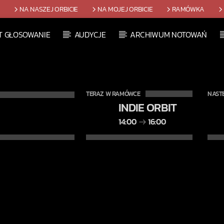
T
NA NASZEJ ORBICIE
NA MOJEJ ORBICIE
RAMÓWKA
T GŁOSOWANIE
AUDYCJE
ARCHIWUM NOTOWAŃ
TERAZ W RAMÓWCE
NAST
INDIE ORBIT
14:00
16:00