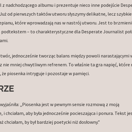
iel z nadchodzącego albumu i prezentuje nieco inne podejście Desp
 Już od pierwszych taktów utworu słyszymy delikatne, lecz szybkie
epianu, które wprowadzają nas w nastrój utworu. Jest to brzmieni
m podtekstem – to charakterystyczne dla Desperate Journalist poł
ami.
 utwór, jednocześnie tworząc balans między powoli narastającymi
z nie mniej chwytliwym refrenem. To właśnie ta gra napięć, które 
, że piosenka intryguje i pozostaje w pamięci.
RZE
, wyjaśniła: „Piosenka jest w pewnym sensie rozmową z moją
i chciałam, aby była jednocześnie pocieszająca i ponura. Tekst je
ż chciałam, by był bardziej poetycki niż dosłowny.”