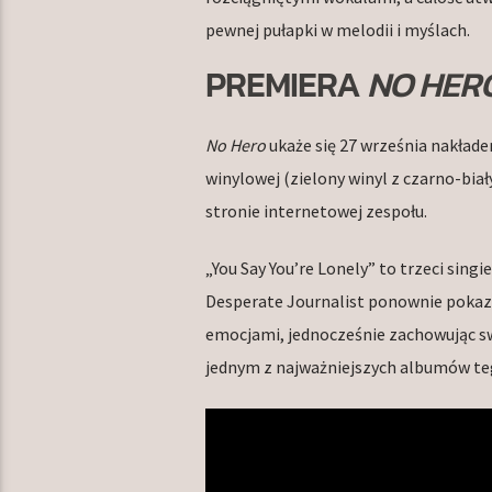
pewnej pułapki w melodii i myślach.
PREMIERA
NO HER
No Hero
ukaże się 27 września nakłade
winylowej (zielony winyl z czarno-bia
stronie internetowej zespołu.
„You Say You’re Lonely” to trzeci sin
Desperate Journalist ponownie pokazu
emocjami, jednocześnie zachowując sw
jednym z najważniejszych albumów teg