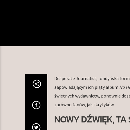
Desperate Journalist, londyńska forma
zapowiadającym ich piąty album
No H
świetnych wydawnictw, ponownie dosta
zarówno fanów, jak i krytyków.
NOWY DŹWIĘK, TA