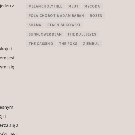
jeden z
MELANCHOLY HILL
MJUT
MYCODA
POLA CHOBOT & ADAM BARAN
ROZEN
a
SHAMA
STACH BUKOWSKI
SUNFLOWER BEAN
THE BULLSEYES
THE CASSINO
THE POKS
ZIEMBUL
koju i
nem jest
ymi się
czesnym
i i
rza się z
ci, jak i