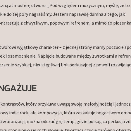
zną atmosferę utworu: „Pod względem muzycznym, myślę, że to 
kie do tej pory nagraliśmy. Jestem naprawdę dumna z tego, jak
kontrastują z chwytliwym, popowym refrenem, a mimo to piosenk
tworowi wyjątkowy charakter – z jednej strony mamy poczucie spo
utek i osamotnienie. Napięcie budowane między zwrotkami a refre
zenie szybkiej, nieustępliwej linii perkusyjnej z powoli rozwijając
ANGAŻUJE
en kontrastów, który przykuwa uwagę swoją melodyjnością i jedno
powy indie rock, ale kompozycja, która zaskakuje bogactwem emocj
i w aranżacji, można odczuć grę temp, gdzie pulsująca perkusja zde
oru stopniowo się rozbudowuje, tworząc uczucie zarówno otwartoś