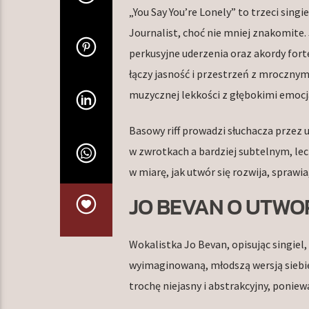
„You Say You’re Lonely” to trzeci sing
Journalist, choć nie mniej znakomite.
perkusyjne uderzenia oraz akordy fort
łączy jasność i przestrzeń z mroczny
muzycznej lekkości z głębokimi emocj
Basowy riff prowadzi słuchacza przez
w zwrotkach a bardziej subtelnym, lec
w miarę, jak utwór się rozwija, sprawia
JO BEVAN O UTWO
Wokalistka Jo Bevan, opisując singiel
wyimaginowaną, młodszą wersją siebie, 
trochę niejasny i abstrakcyjny, poniewa