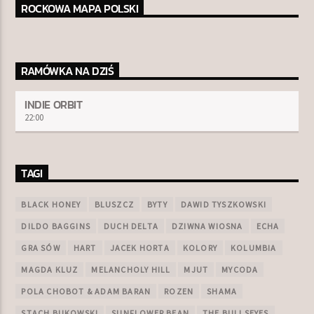
ROCKOWA MAPA POLSKI
TERAZ W RAMÓWCE
RAMÓWKA NA DZIŚ
TOP ORBIT
20:00
22:00
INDIE ORBIT
22:00
NASTĘPNIE W RAMÓWCE
INDIE ORBIT
22:00
24:00
TAGI
BLACK HONEY
BLUSZCZ
BYTY
DAWID TYSZKOWSKI
DILDO BAGGINS
DUCH DELTA
DZIWNA WIOSNA
ECHA
GRA SÓW
HART
JACEK HORTA
KOLORY
KOLUMBIA
Radio Orbit
MAGDA KLUZ
MELANCHOLY HILL
MJUT
MYCODA
POLA CHOBOT & ADAM BARAN
ROZEN
SHAMA
STACH BUKOWSKI
SUNFLOWER BEAN
THE BULLSEYES