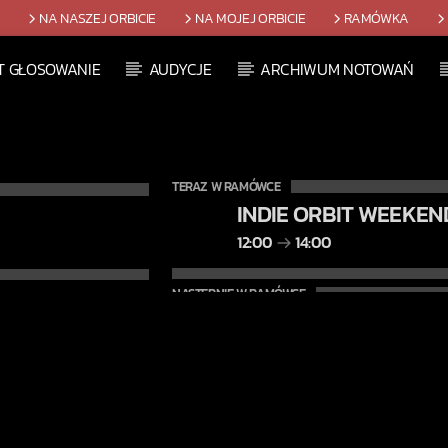
T
NA NASZEJ ORBICIE
NA MOJEJ ORBICIE
RAMÓWKA
T GŁOSOWANIE
AUDYCJE
ARCHIWUM NOTOWAŃ
TERAZ W RAMÓWCE
INDIE ORBIT WEEKEN
12:00
14:00
NASTĘPNIE W RAMÓWCE
EXTRA ORBIT WEEKE
14:00
16:00