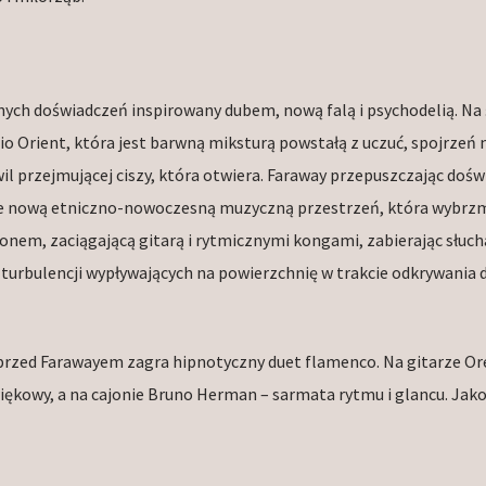
ych doświadczeń inspirowany dubem, nową falą i psychodelią. Na 
io Orient, która jest barwną miksturą powstałą z uczuć, spojrzeń 
wil przejmującej ciszy, która otwiera. Faraway przepuszczając doś
uje nową etniczno-nowoczesną muzyczną przestrzeń, która wybrz
nem, zaciągającą gitarą i rytmicznymi kongami, zabierając słuch
turbulencji wypływających na powierzchnię w trakcie odkrywania 
przed Farawayem zagra hipnotyczny duet flamenco. Na gitarze Or
iękowy, a na cajonie Bruno Herman – sarmata rytmu i glancu. Jak