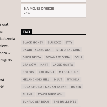
NA MOJEJ ORBICIE
22:00
świat
na
TAGI
wiadczenia
BLACK HONEY
BLUSZCZ
BYTY
miewa
DAWID TYSZKOWSKI
DILDO BAGGINS
acza w
DUCH DELTA
DZIWNA WIOSNA
ECHA
drogi do
GRA SÓW
HART
JACEK HORTA
KOLORY
KOLUMBIA
MAGDA KLUZ
est
MELANCHOLY HILL
MJUT
MYCODA
ość
POLA CHOBOT & ADAM BARAN
ROZEN
SHAMA
STACH BUKOWSKI
SUNFLOWER BEAN
THE BULLSEYES