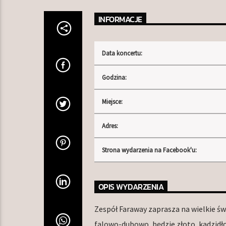
INFORMACJE
Data koncertu:
Godzina:
Miejsce:
Adres:
Strona wydarzenia na Facebook'u:
OPIS WYDARZENIA
Zespół Faraway zaprasza na wielkie św
falowo-dubowo, będzie złoto, kadzidło