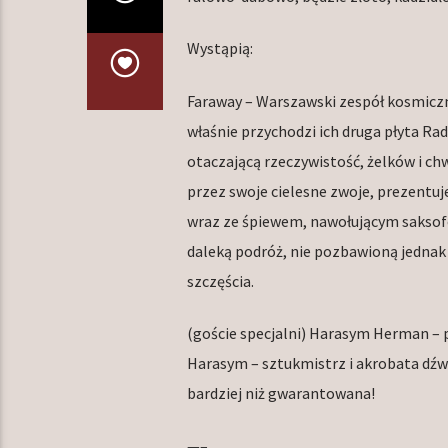
Wystąpią:
Faraway – Warszawski zespół kosmiczn
właśnie przychodzi ich druga płyta Rad
otaczającą rzeczywistość, żelków i ch
przez swoje cielesne zwoje, prezent
wraz ze śpiewem, nawołującym saksofo
daleką podróż, nie pozbawioną jednak 
szczęścia.
(goście specjalni) Harasym Herman – 
Harasym – sztukmistrz i akrobata dźw
bardziej niż gwarantowana!
—–