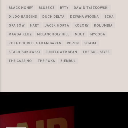
BLACK HONEY
BLUSZCZ
BYTY
DAWID TYSZKOWSKI
DILDO BAGGINS
DUCH DELTA
DZIWNA WIOSNA
ECHA
GRA SÓW
HART
JACEK HORTA
KOLORY
KOLUMBIA
MAGDA KLUZ
MELANCHOLY HILL
MJUT
MYCODA
POLA CHOBOT & ADAM BARAN
ROZEN
SHAMA
STACH BUKOWSKI
SUNFLOWER BEAN
THE BULLSEYES
THE CASSINO
THE POKS
ZIEMBUL