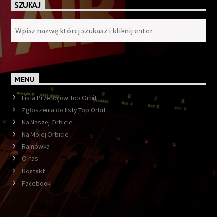
SZUKAJ
MENU
Lista Przebojów Top Orbit
Zgłoszenia do listy Top Orbit
Na Naszej Orbicie
Na Mojej Orbicie
Ramówka
O nas
Kontakt
Facebook