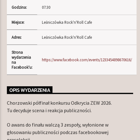
Godzina:
07:30
Miejsce:
Leśniczówka Rock'n'Roll Cafe
TERAZ W RAMÓWCE
LIGHT ORBIT WEEKEND
Adres:
Leśniczówka Rock'n'Roll Cafe
18:00
20:00
Strona
wydarzenia
NASTĘPNIE W RAMÓWCE
https://www.facebook.com/events/1233454898670616/
na
Z ARCHIWUM RADIA ORBIT
Facebook'u:
20:00
22:00
OPIS WYDARZENIA
Chorzowski półfinał konkursu Odkrycia ZEW 2026.
Tu decyduje scena i reakcja publiczności.
Radio Orbit
O awans do finału walczą 3 zespoły, wyłonione w
głosowaniu publiczności podczas facebookowej
preselekcji.