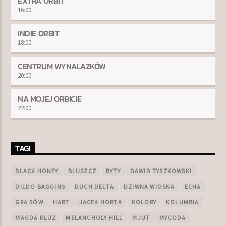
EXTRA ORBIT
16:00
INDIE ORBIT
18:00
CENTRUM WYNALAZKÓW
20:00
NA MOJEJ ORBICIE
22:00
TAGI
BLACK HONEY
BLUSZCZ
BYTY
DAWID TYSZKOWSKI
DILDO BAGGINS
DUCH DELTA
DZIWNA WIOSNA
ECHA
GRA SÓW
HART
JACEK HORTA
KOLORY
KOLUMBIA
MAGDA KLUZ
MELANCHOLY HILL
MJUT
MYCODA