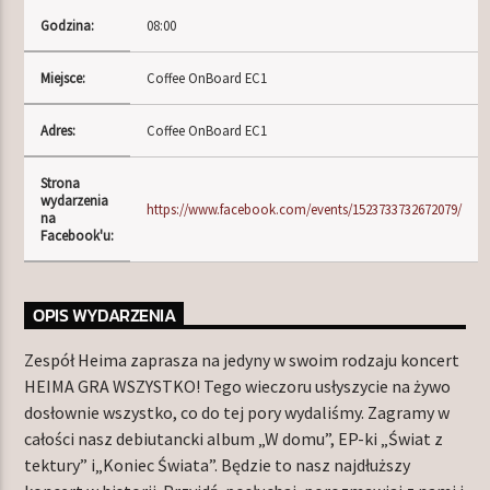
Godzina:
08:00
Miejsce:
Coffee OnBoard EC1
TERAZ W RAMÓWCE
NIGHT ORBIT
Adres:
Coffee OnBoard EC1
00:00
06:00
Strona
wydarzenia
NASTĘPNIE W RAMÓWCE
https://www.facebook.com/events/1523733732672079/
na
LIGHT ORBIT
Facebook'u:
06:00
12:00
OPIS WYDARZENIA
Zespół Heima zaprasza na jedyny w swoim rodzaju koncert
HEIMA GRA WSZYSTKO! Tego wieczoru usłyszycie na żywo
Radio Orbit
dosłownie wszystko, co do tej pory wydaliśmy. Zagramy w
całości nasz debiutancki album „W domu”, EP-ki „Świat z
tektury” i„Koniec Świata”. Będzie to nasz najdłuższy