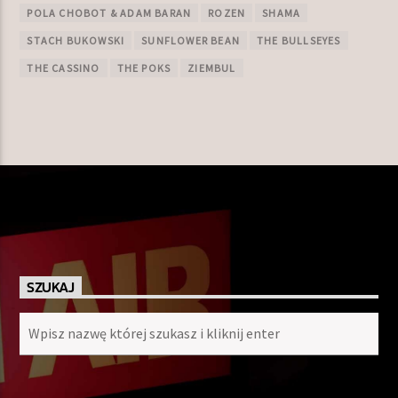
POLA CHOBOT & ADAM BARAN
ROZEN
SHAMA
STACH BUKOWSKI
SUNFLOWER BEAN
THE BULLSEYES
THE CASSINO
THE POKS
ZIEMBUL
SZUKAJ