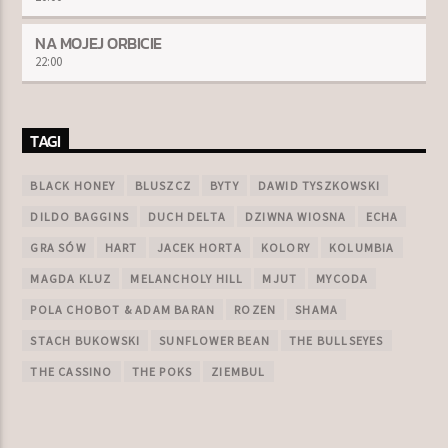
NA MOJEJ ORBICIE
22:00
TAGI
BLACK HONEY
BLUSZCZ
BYTY
DAWID TYSZKOWSKI
DILDO BAGGINS
DUCH DELTA
DZIWNA WIOSNA
ECHA
GRA SÓW
HART
JACEK HORTA
KOLORY
KOLUMBIA
MAGDA KLUZ
MELANCHOLY HILL
MJUT
MYCODA
POLA CHOBOT & ADAM BARAN
ROZEN
SHAMA
STACH BUKOWSKI
SUNFLOWER BEAN
THE BULLSEYES
THE CASSINO
THE POKS
ZIEMBUL