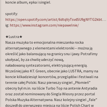
koncie album, epka i singiel.
spotify:
https://open.spotify.com/artist/6dtqVyTsvdSU9gNYTG2kbt
…
ig:
https://www.instagram.com/niepawelnie/
★Lustra★
Nasza muzyka to emocjonalna mieszanka rocka
alternatywnego z elementami elektroniki – można ją
określić jako balansującą na granicy snu i jawy. Potrafimy
ukołysać, by za chwilę uderzyć nową,
naładowaną syntezatorami, elektryzującą energią.
Wcześniej jako KT. Green, obecnie jako LUSTRA, mamy na
koncie kilkadziesiąt koncertów, przeglądów i festiwali na
terenie całej Polski. Nasz pierwszy singiel „Płomień”
obecny był m.in. na liście Turbo Top na antenie Antyradia
oraz został nominowany do Singla Wiosny przez portal
Polska Muzyka Alternatywna. Nasz kolejny singiel „Fale”
doszedł do pierwszego miejsca na liście Polish Chart w