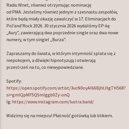
Radiu Wnet, również otrzymując nominację
od PMA. Jesteśmy również jednym z szesnastu zespołów,
które będą miały okazję zawalczyć w 17. Eliminacjach do
Pol’and’Rock 2026. 30 stycznia 2026 wydaliśmy EP-kę
„Aury”, zawierającą dwa poprzednie single oraz dwa nowe
numery, w tym singiel „Burza”.
Zapraszamy do świata, w którym intymność splata się z
niepokojem, a dźwięki hipnotyzują i otwierają
przestrzeń na to, co niewypowiedziane.
Spotify:
https://open.spotify.com/artist/3ucN0oyAI66BjhLHgTH568?
si=gmlQpMF5QSmIggb0Zy-onQ
Ig:
https://www.instagram.com/lustra.band/
Widzimy się na miejscu! Płatność gotówką lub blikiem.