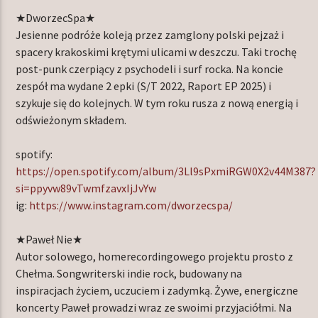
★DworzecSpa★
Jesienne podróże koleją przez zamglony polski pejzaż i
spacery krakoskimi krętymi ulicami w deszczu. Taki trochę
post-punk czerpiący z psychodeli i surf rocka. Na koncie
zespół ma wydane 2 epki (S/T 2022, Raport EP 2025) i
szykuje się do kolejnych. W tym roku rusza z nową energią i
odświeżonym składem.
spotify:
https://open.spotify.com/album/3Ll9sPxmiRGW0X2v44M387?
si=ppyvw89vTwmfzavxIjJvYw
ig:
https://www.instagram.com/dworzecspa/
★Paweł Nie★
Autor solowego, homerecordingowego projektu prosto z
Chełma. Songwriterski indie rock, budowany na
inspiracjach życiem, uczuciem i zadymką. Żywe, energiczne
koncerty Paweł prowadzi wraz ze swoimi przyjaciółmi. Na