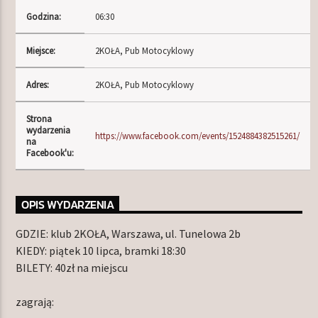
Godzina:
06:30
Miejsce:
2KOŁA, Pub Motocyklowy
TERAZ W RAMÓWCE
LIGHT ORBIT WEEKEND
Adres:
2KOŁA, Pub Motocyklowy
10:00
12:00
Strona
wydarzenia
NASTĘPNIE W RAMÓWCE
https://www.facebook.com/events/1524884382515261/
na
INDIE ORBIT WEEKEND
Facebook'u:
12:00
14:00
OPIS WYDARZENIA
GDZIE: klub 2KOŁA, Warszawa, ul. Tunelowa 2b
KIEDY: piątek 10 lipca, bramki 18:30
Radio Orbit
BILETY: 40zł na miejscu
zagrają: