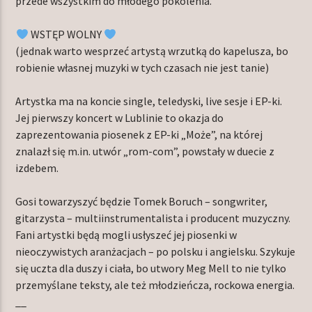
przede wszystkim do młodego pokolenia.
WSTĘP WOLNY
(jednak warto wesprzeć artystą wrzutką do kapelusza, bo
robienie własnej muzyki w tych czasach nie jest tanie)
Artystka ma na koncie single, teledyski, live sesje i EP-ki.
Jej pierwszy koncert w Lublinie to okazja do
zaprezentowania piosenek z EP-ki „Może”, na której
znalazł się m.in. utwór „rom-com”, powstały w duecie z
izdebem.
Gosi towarzyszyć będzie Tomek Boruch – songwriter,
gitarzysta – multiinstrumentalista i producent muzyczny.
Fani artystki będą mogli usłyszeć jej piosenki w
nieoczywistych aranżacjach – po polsku i angielsku. Szykuje
się uczta dla duszy i ciała, bo utwory Meg Mell to nie tylko
przemyślane teksty, ale też młodzieńcza, rockowa energia.
__