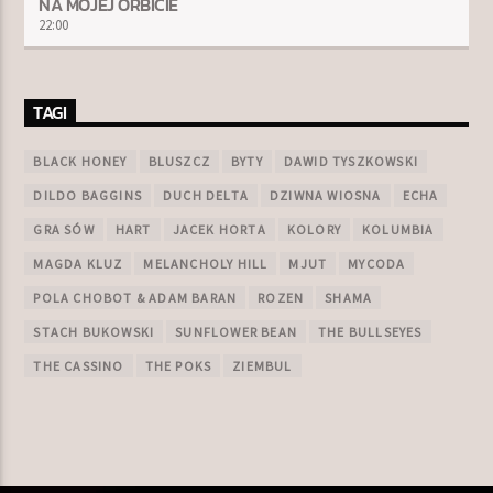
NA MOJEJ ORBICIE
22:00
TAGI
BLACK HONEY
BLUSZCZ
BYTY
DAWID TYSZKOWSKI
DILDO BAGGINS
DUCH DELTA
DZIWNA WIOSNA
ECHA
GRA SÓW
HART
JACEK HORTA
KOLORY
KOLUMBIA
MAGDA KLUZ
MELANCHOLY HILL
MJUT
MYCODA
POLA CHOBOT & ADAM BARAN
ROZEN
SHAMA
STACH BUKOWSKI
SUNFLOWER BEAN
THE BULLSEYES
THE CASSINO
THE POKS
ZIEMBUL