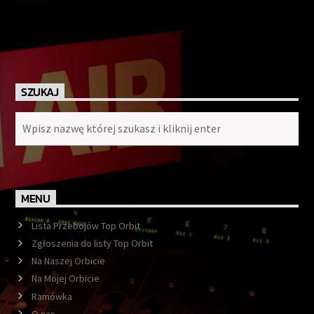
SZUKAJ
MENU
Lista Przebojów Top Orbit
Zgłoszenia do listy Top Orbit
Na Naszej Orbicie
Na Mojej Orbicie
Ramówka
O nas