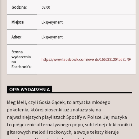
Godzina:
08:00
Miejsce:
Eksperyment
TERAZ W RAMÓWCE
NIGHT ORBIT
Adres:
Eksperyment
00:00
06:00
Strona
wydarzenia
NASTĘPNIE W RAMÓWCE
https://www.facebook.com/events/1666321204567170/
na
LIGHT ORBIT
Facebook'u:
06:00
12:00
OPIS WYDARZENIA
Meg Mell, czyli Gosia Gądek, to artystka młodego
pokolenia, której piosenki już znalazły się na
Radio Orbit
najważniejszych playlistach Spotify w Polsce. Jej muzyka
to połączenie alternatywnego popu, subtelnej elektroniki i
gitarowych melodii rockowych, a swoje teksty kieruje