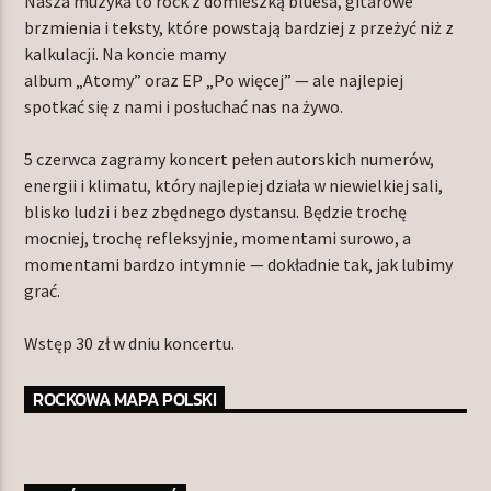
Nasza muzyka to rock z domieszką bluesa, gitarowe
brzmienia i teksty, które powstają bardziej z przeżyć niż z
kalkulacji. Na koncie mamy
album „Atomy” oraz EP „Po więcej” — ale najlepiej
spotkać się z nami i posłuchać nas na żywo.
5 czerwca zagramy koncert pełen autorskich numerów,
energii i klimatu, który najlepiej działa w niewielkiej sali,
blisko ludzi i bez zbędnego dystansu. Będzie trochę
mocniej, trochę refleksyjnie, momentami surowo, a
momentami bardzo intymnie — dokładnie tak, jak lubimy
grać.
Wstęp 30 zł w dniu koncertu.
ROCKOWA MAPA POLSKI