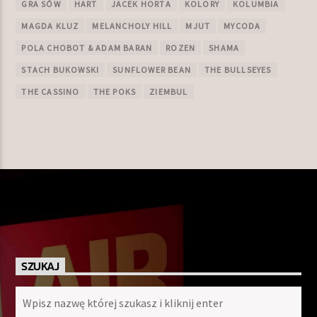
GRA SÓW
HART
JACEK HORTA
KOLORY
KOLUMBIA
MAGDA KLUZ
MELANCHOLY HILL
MJUT
MYCODA
POLA CHOBOT & ADAM BARAN
ROZEN
SHAMA
STACH BUKOWSKI
SUNFLOWER BEAN
THE BULLSEYES
THE CASSINO
THE POKS
ZIEMBUL
SZUKAJ