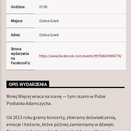
Godzina:
07:00
Miejsce:
Online Event
TERAZ W RAMÓWCE
LIGHT ORBIT
Adres:
Online Event
06:00
12:00
Strona
wydarzenia
NASTĘPNIE W RAMÓWCE
https://www.facebook.com/events/997506339694776/
na
EXTRA ORBIT
Facebook'u:
12:00
14:00
OPIS WYDARZENIA
Mniej Więcej wraca na scenę — tym razem w Pubie
Podlaska Adamczycha.
Radio Orbit
Od 2013 roku gramy koncerty, zbieramy doświadczenia,
emocje i historie, które później zamieniamy w dźwięki.