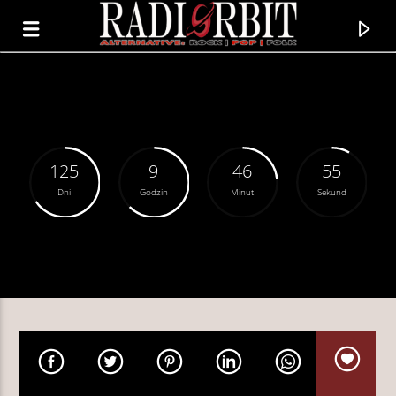
125
9
46
55
Dni
Godzin
Minut
Sekund
TERAZ GRAMY
JANKA
PROJEKT MANIA