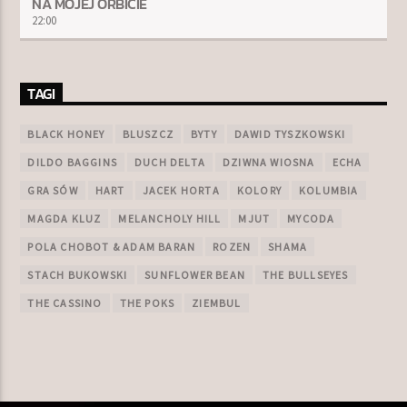
NA MOJEJ ORBICIE
22:00
TAGI
BLACK HONEY
BLUSZCZ
BYTY
DAWID TYSZKOWSKI
DILDO BAGGINS
DUCH DELTA
DZIWNA WIOSNA
ECHA
GRA SÓW
HART
JACEK HORTA
KOLORY
KOLUMBIA
MAGDA KLUZ
MELANCHOLY HILL
MJUT
MYCODA
POLA CHOBOT & ADAM BARAN
ROZEN
SHAMA
STACH BUKOWSKI
SUNFLOWER BEAN
THE BULLSEYES
THE CASSINO
THE POKS
ZIEMBUL