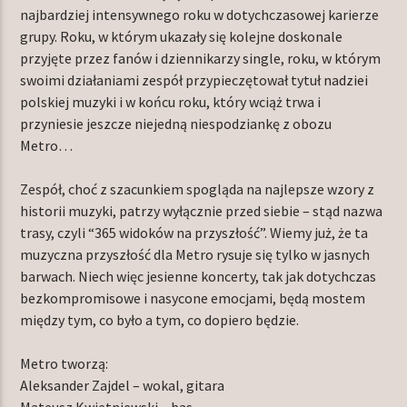
najbardziej intensywnego roku w dotychczasowej karierze
grupy. Roku, w którym ukazały się kolejne doskonale
przyjęte przez fanów i dziennikarzy single, roku, w którym
swoimi działaniami zespół przypieczętował tytuł nadziei
polskiej muzyki i w końcu roku, który wciąż trwa i
przyniesie jeszcze niejedną niespodziankę z obozu
Metro…
Zespół, choć z szacunkiem spogląda na najlepsze wzory z
historii muzyki, patrzy wyłącznie przed siebie – stąd nazwa
trasy, czyli “365 widoków na przyszłość”. Wiemy już, że ta
muzyczna przyszłość dla Metro rysuje się tylko w jasnych
barwach. Niech więc jesienne koncerty, tak jak dotychczas
bezkompromisowe i nasycone emocjami, będą mostem
między tym, co było a tym, co dopiero będzie.
Metro tworzą:
Aleksander Zajdel – wokal, gitara
Mateusz Kwietniewski – bas