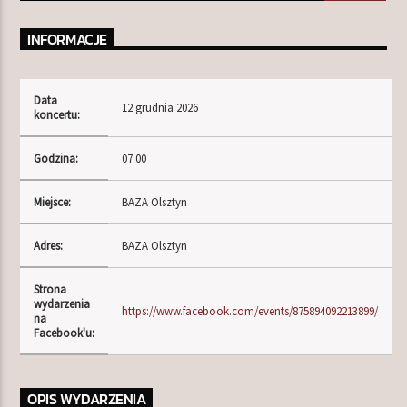
INFORMACJE
TERAZ W RAMÓWCE
CENTRUM WYNALAZKÓW
Data
12 grudnia 2026
koncertu:
20:00
22:00
Godzina:
07:00
NASTĘPNIE W RAMÓWCE
NA MOJEJ ORBICIE
Miejsce:
BAZA Olsztyn
22:00
24:00
Adres:
BAZA Olsztyn
Strona
wydarzenia
https://www.facebook.com/events/875894092213899/
na
Facebook'u:
Radio Orbit
OPIS WYDARZENIA