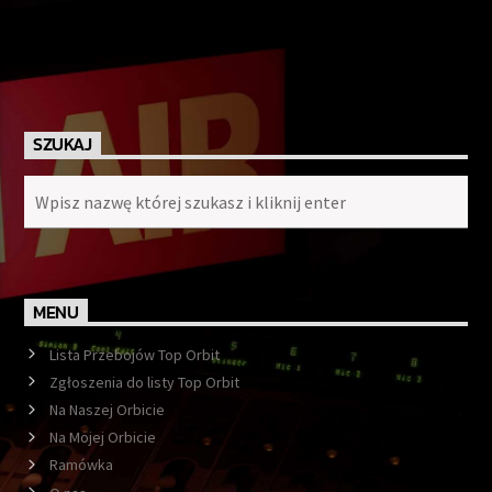
SZUKAJ
MENU
Lista Przebojów Top Orbit
Zgłoszenia do listy Top Orbit
Na Naszej Orbicie
Na Mojej Orbicie
Ramówka