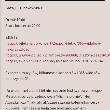
Baza, ul. Gietkowska 10
Drzwi: 19:00
Start koncertu: 20:00
BILETY:
https://biletyna.pl/koncert/Zespol-Metro/365-widokow-
na-przyszlosc
https://www.kupbilecik.pl/imprezy/206868/Olsztyn/Zesp
https://sklep.ebilet.pl/home/salesoon/525513781518794780
Czterech muzyków, kilkanaście koncertów i 365 widoków
na przyszłość.
Po wiosennej trasie i letnim sezonie festiwalowym zespół
Metro, autorzy przebojowych “Nic nie płonie”, “Hej
Aloszka” czy “TakTakTak”, zaprasza na kolejne koncerty
klubowe. Tym razem będą one podsumowaniem