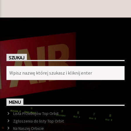
SZUKAJ
MENU
Lista Przebojów Top Orbit
Zgłoszenia do listy Top Orbit
Na Naszej Orbicie