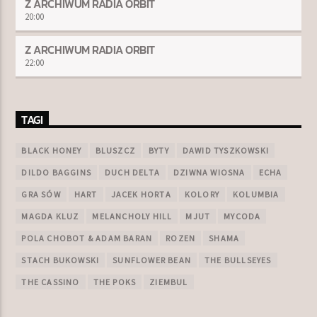
Z ARCHIWUM RADIA ORBIT
20:00
Z ARCHIWUM RADIA ORBIT
22:00
TAGI
BLACK HONEY
BLUSZCZ
BYTY
DAWID TYSZKOWSKI
DILDO BAGGINS
DUCH DELTA
DZIWNA WIOSNA
ECHA
GRA SÓW
HART
JACEK HORTA
KOLORY
KOLUMBIA
MAGDA KLUZ
MELANCHOLY HILL
MJUT
MYCODA
POLA CHOBOT & ADAM BARAN
ROZEN
SHAMA
STACH BUKOWSKI
SUNFLOWER BEAN
THE BULLSEYES
THE CASSINO
THE POKS
ZIEMBUL