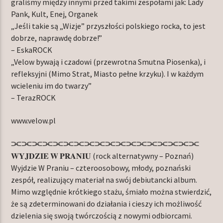
graliśmy między innymi przed takimi zespołami jak: Lady
Pank, Kult, Enej, Organek
„Jeśli takie są „Wizje” przyszłości polskiego rocka, to jest
dobrze, naprawdę dobrze!”
– EskaROCK
„Velow bywają i czadowi (przewrotna Smutna Piosenka), i
refleksyjni (Mimo Strat, Miasto pełne krzyku). I w każdym
wcieleniu im do twarzy”
– TerazROCK
www.velow.pl
⫘⫘⫘⫘⫘⫘⫘⫘⫘⫘⫘⫘⫘⫘⫘⫘⫘⫘
𝐖𝐘𝐉𝐃𝐙𝐈𝐄 𝐖 𝐏𝐑𝐀𝐍𝐈𝐔 (rock alternatywny – Poznań)
Wyjdzie W Praniu – czteroosobowy, młody, poznański
zespół, realizujący materiał na swój debiutancki album.
Mimo względnie krótkiego stażu, śmiało można stwierdzić,
że są zdeterminowani do działania i cieszy ich możliwość
dzielenia się swoją twórczością z nowymi odbiorcami.