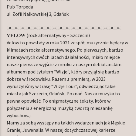
Pub Torpeda
ul. Zofii Nałkowskiej 3, Gdańsk
⫘⫘⫘⫘⫘⫘⫘⫘⫘⫘⫘⫘⫘⫘⫘⫘⫘⫘
𝐕𝐄𝐋𝐎𝐖 (rock alternatywny – Szczecin)
Velow to powstały w roku 2021 zespół, muzycznie będący w
klimatach rocka alternatywnego. Po pierwszych, bardzo
intensywnych dwóch latach działalności, miało miejsce
nasze pierwsze wyjście z mroku z naszym debiutanckim
albumem pod tytułem “Wizje”, który przyjął się bardzo
dobrze w środowisku. Razem z premierą, w 2023
wyruszyliśmy w trasę “Wizje Tour”, odwiedzając takie
miasta jak Szczecin, Gdańsk, Poznań. Nasza muzyka to
pewna opowieść. To enigmatyczne teksty, które w
połączeniu z energiczną muzyką tworzą mieszankę
wybuchową.
Mamy za sobą występy na takich wydarzeniach jak Męskie
Granie, Juwenalia. W naszej dotychczasowej karierze