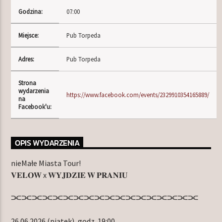
Godzina:
07:00
Miejsce:
Pub Torpeda
TERAZ W RAMÓWCE
INDIE ORBIT WEEKEND
Adres:
Pub Torpeda
16:00
18:00
Strona
wydarzenia
NASTĘPNIE W RAMÓWCE
https://www.facebook.com/events/2329910354165889/
na
LIGHT ORBIT WEEKEND
Facebook'u:
18:00
20:00
OPIS WYDARZENIA
nieMałe Miasta Tour!
𝐕𝐄𝐋𝐎𝐖 x 𝐖𝐘𝐉𝐃𝐙𝐈𝐄 𝐖 𝐏𝐑𝐀𝐍𝐈𝐔
Radio Orbit
⫘⫘⫘⫘⫘⫘⫘⫘⫘⫘⫘⫘⫘⫘⫘⫘⫘⫘
26.06.2026 (piątek), godz. 19:00