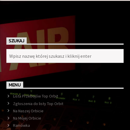
SZUKAJ
MENU
Lista Przebojów Top Orbit
Zgłoszenia do listy Top Orbit
Na Naszej Orbicie
Na Mojej Orbicie
Ramówka