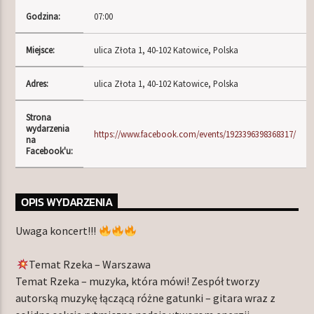
Godzina:
07:00
Miejsce:
ulica Złota 1, 40-102 Katowice, Polska
TERAZ W RAMÓWCE
NIGHT ORBIT
Adres:
ulica Złota 1, 40-102 Katowice, Polska
00:00
06:00
Strona
wydarzenia
NASTĘPNIE W RAMÓWCE
https://www.facebook.com/events/1923396398368317/
na
LIGHT ORBIT
Facebook'u:
06:00
12:00
OPIS WYDARZENIA
Uwaga koncert!!!
Radio Orbit
Temat Rzeka – Warszawa
Temat Rzeka – muzyka, która mówi! Zespół tworzy
autorską muzykę łączącą różne gatunki – gitara wraz z