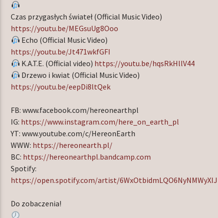
Czas przygasłych świateł (Official Music Video)
https://youtu.be/MEGsuUg8Ooo
Echo (Official Music Video)
https://youtu.be/Jt471wkfGFI
K.A.T.E. (Official video)
https://youtu.be/hqsRkHllV44
Drzewo i kwiat (Official Music Video)
https://youtu.be/eepDi8ltQek
FB: www.facebook.com/hereonearthpl
IG:
https://www.instagram.com/here_on_earth_pl
YT: www.youtube.com/c/HereonEarth
WWW:
https://hereonearth.pl/
BC:
https://hereonearthpl.bandcamp.com
Spotify:
https://open.spotify.com/artist/6WxOtbidmLQO6NyNMWyXIJ
Do zobaczenia!