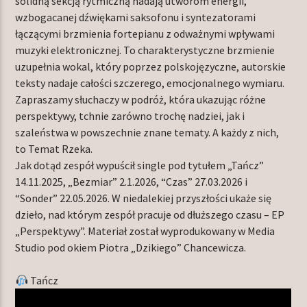
solidną sekcją rytmiczną nadają utworom energii,
wzbogacanej dźwiękami saksofonu i syntezatorami
łączącymi brzmienia fortepianu z odważnymi wpływami
muzyki elektronicznej. To charakterystyczne brzmienie
uzupełnia wokal, który poprzez polskojęzyczne, autorskie
teksty nadaje całości szczerego, emocjonalnego wymiaru.
Zapraszamy słuchaczy w podróż, która ukazując różne
perspektywy, tchnie zarówno trochę nadziei, jak i
szaleństwa w powszechnie znane tematy. A każdy z nich,
to Temat Rzeka.
Jak dotąd zespół wypuścił single pod tytułem „Tańcz”
14.11.2025, „Bezmiar” 2.1.2026, “Czas” 27.03.2026 i
“Sonder” 22.05.2026. W niedalekiej przyszłości ukaże się
dzieło, nad którym zespół pracuje od dłuższego czasu – EP
„Perspektywy”. Materiał został wyprodukowany w Media
Studio pod okiem Piotra „Dzikiego” Chancewicza.
Tańcz