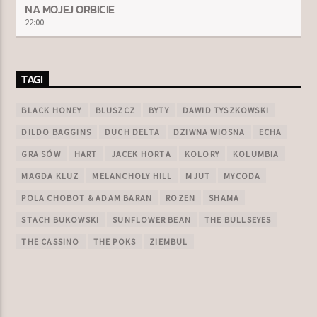
NA MOJEJ ORBICIE
22:00
TAGI
BLACK HONEY
BLUSZCZ
BYTY
DAWID TYSZKOWSKI
DILDO BAGGINS
DUCH DELTA
DZIWNA WIOSNA
ECHA
GRA SÓW
HART
JACEK HORTA
KOLORY
KOLUMBIA
MAGDA KLUZ
MELANCHOLY HILL
MJUT
MYCODA
POLA CHOBOT & ADAM BARAN
ROZEN
SHAMA
STACH BUKOWSKI
SUNFLOWER BEAN
THE BULLSEYES
THE CASSINO
THE POKS
ZIEMBUL