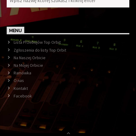
MENU
Lista Przebojów Top Orbit
Zgłoszenia do listy Top Orbit
Na Naszej Orbicie
Na Mojej Orbicie
Ramówka
O nas
Kontakt
Facebook