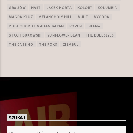
GRA SÓW
HART
JACEK HORTA
KOLORY
KOLUMBIA
MAGDA KLUZ
MELANCHOLY HILL
MJUT
MYCODA
POLA CHOBOT & ADAM BARAN
ROZEN
SHAMA
STACH BUKOWSKI
SUNFLOWER BEAN
THE BULLSEYES
THE CASSINO
THE POKS
ZIEMBUL
SZUKAJ