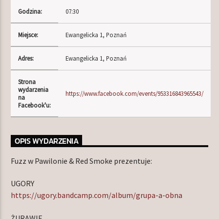
Godzina:
07:30
Miejsce:
Ewangelicka 1, Poznań
TERAZ W RAMÓWCE
NIGHT ORBIT
Adres:
Ewangelicka 1, Poznań
00:00
06:00
Strona
wydarzenia
NASTĘPNIE W RAMÓWCE
https://www.facebook.com/events/953316843965543/
na
LIGHT ORBIT WEEKEND
Facebook'u:
06:00
08:00
OPIS WYDARZENIA
Fuzz w Pawilonie & Red Smoke prezentuje:
Radio Orbit
UGORY
https://ugory.bandcamp.com/album/grupa-a-obna
ŻURAWIE