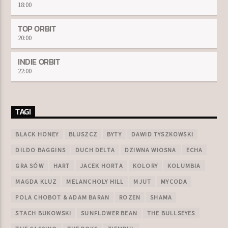
18:00
TOP ORBIT
20:00
INDIE ORBIT
22:00
TAGI
BLACK HONEY
BLUSZCZ
BYTY
DAWID TYSZKOWSKI
DILDO BAGGINS
DUCH DELTA
DZIWNA WIOSNA
ECHA
GRA SÓW
HART
JACEK HORTA
KOLORY
KOLUMBIA
MAGDA KLUZ
MELANCHOLY HILL
MJUT
MYCODA
POLA CHOBOT & ADAM BARAN
ROZEN
SHAMA
STACH BUKOWSKI
SUNFLOWER BEAN
THE BULLSEYES