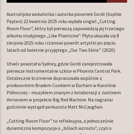
Australijska wokalistka i autorka piosenek Gordi (Sophie
Payten) 22 kwietnia 2025 roku wydała singiel „Cutting
TERAZ W RAMÓWCE
Room Floor”, który był pierwszą zapowiedzią jej trzeciego
NIGHT ORBIT
albumu studyjnego „Like Plasticine”. Płyta ukazała się 8
00:00
06:00
sierpnia 2025 roku i stanowi powrót artystki po pięciu
latach od świetnie przyjętego „Our Two Skins” (2020).
NASTĘPNIE W RAMÓWCE
LIGHT ORBIT
Utwór powstał w Sydney, gdzie Gordi zarejestrowała
pierwsze instrumentalne szkice w Phoenix Central Park.
06:00
12:00
Ostateczne brzmienie dopracowała wspólnie z
producentem Bradem Cookiem w Durham w Karolinie
Północnej – muzykiem znanym z kolaboracji z Justinem
Vernonem w projekcie Big Red Machine. Na nagraniu
gościnnie wystąpił perkusista Matt McCaughan.
Radio Orbit
„Cutting Room Floor” to refleksyjna, a jednocześnie
dynamiczna kompozycja o „bólach wzrostu”, czyli o