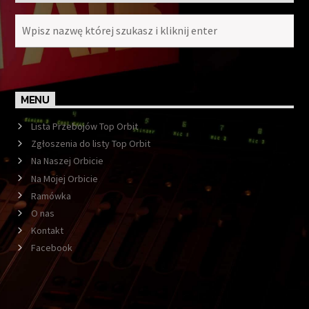
MENU
Lista Przebojów Top Orbit
Zgłoszenia do listy Top Orbit
Na Naszej Orbicie
Na Mojej Orbicie
Ramówka
O nas
Kontakt
Facebook