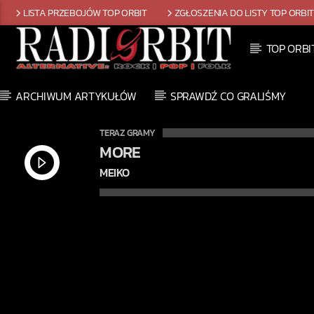
LISTA PRZEBOJÓW TOP ORBIT
ZGŁOSZENIA DO LISTY TOP ORBI
TOP ORBI
ARCHIWUM ARTYKUŁÓW
SPRAWDŹ CO GRALIŚMY
TERAZ GRAMY
MORE
MEIKO