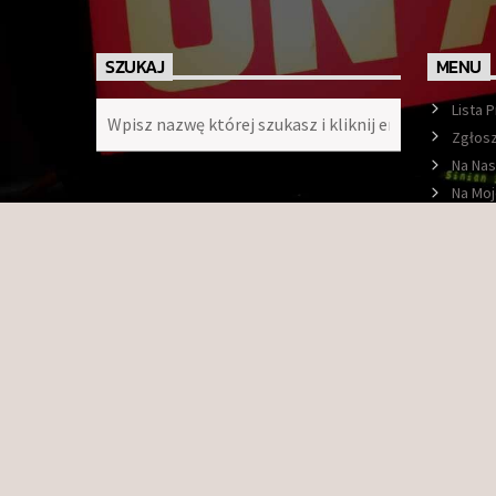
SZUKAJ
MENU
Lista 
Zgłosz
Na Nas
Na Moj
Ramó
O nas
Konta
Faceb