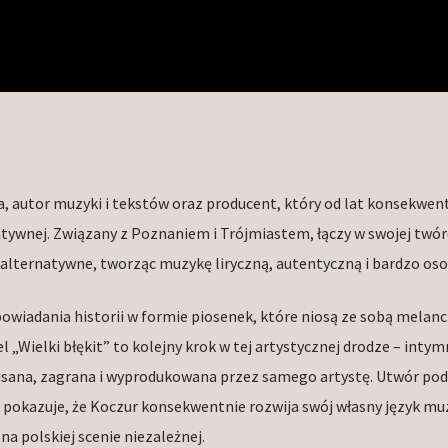
, autor muzyki i tekstów oraz producent, który od lat konsekwen
atywnej. Związany z Poznaniem i Trójmiastem, łączy w swojej twór
 alternatywne, tworząc muzykę liryczną, autentyczną i bardzo oso
wiadania historii w formie piosenek, które niosą ze sobą melanch
l „Wielki błękit” to kolejny krok w tej artystycznej drodze – intym
pisana, zagrana i wyprodukowana przez samego artystę. Utwór pod
i pokazuje, że Koczur konsekwentnie rozwija swój własny język mu
a polskiej scenie niezależnej.