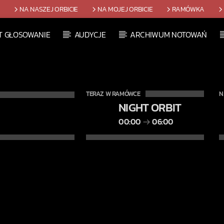
T
NA NASZEJ ORBICIE
NA MOJEJ ORBICIE
RAMÓWKA
T GŁOSOWANIE
AUDYCJE
ARCHIWUM NOTOWAŃ
TERAZ W RAMÓWCE
N
NIGHT ORBIT
00:00
06:00