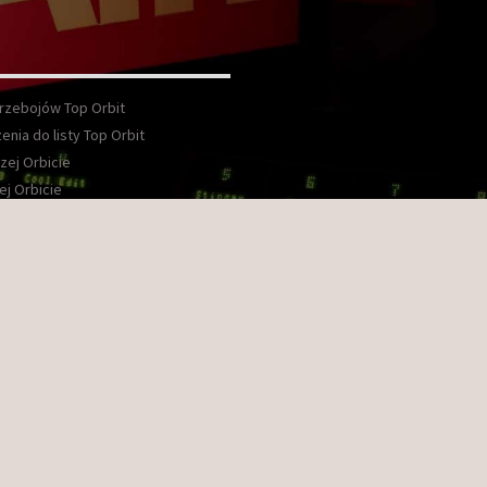
Przebojów Top Orbit
enia do listy Top Orbit
zej Orbicie
ej Orbicie
wka
kt
ook