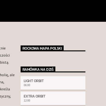
ROCKOWA MAPA POLSKI
tnie
czości
bistą.
RAMÓWKA NA DZIŚ
olię, ale
LIGHT ORBIT
na,
06:00
kreśla
EXTRA ORBIT
zyczny,
12:00