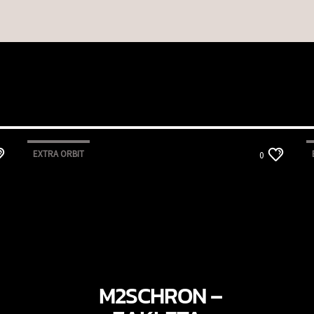
EXTRA ORBIT
0
M2SCHRON –