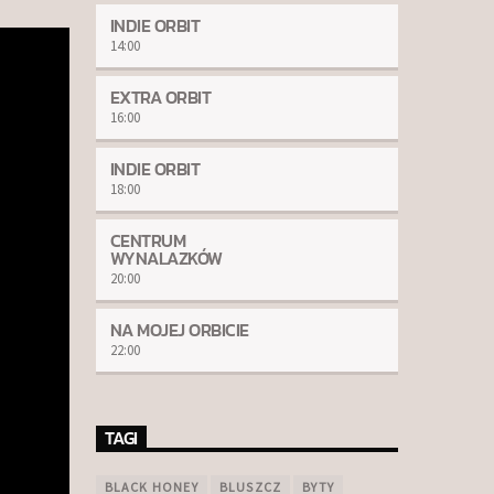
INDIE ORBIT
14:00
EXTRA ORBIT
16:00
INDIE ORBIT
18:00
CENTRUM
WYNALAZKÓW
20:00
NA MOJEJ ORBICIE
22:00
TAGI
BLACK HONEY
BLUSZCZ
BYTY