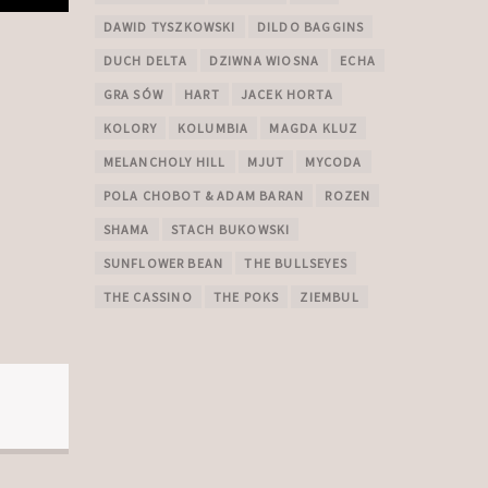
DAWID TYSZKOWSKI
DILDO BAGGINS
DUCH DELTA
DZIWNA WIOSNA
ECHA
GRA SÓW
HART
JACEK HORTA
KOLORY
KOLUMBIA
MAGDA KLUZ
MELANCHOLY HILL
MJUT
MYCODA
POLA CHOBOT & ADAM BARAN
ROZEN
SHAMA
STACH BUKOWSKI
SUNFLOWER BEAN
THE BULLSEYES
THE CASSINO
THE POKS
ZIEMBUL