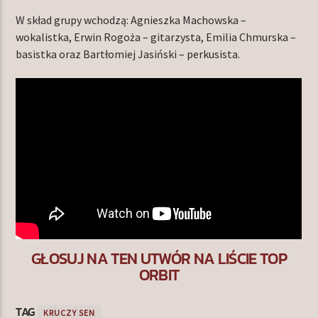
W skład grupy wchodzą: Agnieszka Machowska –
wokalistka, Erwin Rogoża – gitarzysta, Emilia Chmurska –
basistka oraz Bartłomiej Jasiński – perkusista.
GŁOSUJ NA TEN UTWÓR NA LIŚCIE TOP
ORBIT
TAG
KRUCZY SEN