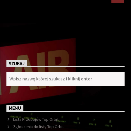
SZUKAJ
MENU
Lista Przebojów Top Orbit
Zgłoszenia do listy Top Orbit