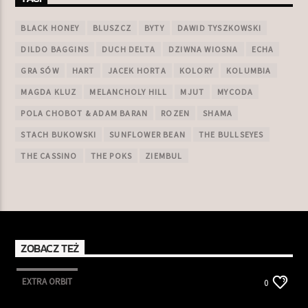
BLACK HONEY
BLUSZCZ
BYTY
DAWID TYSZKOWSKI
DILDO BAGGINS
DUCH DELTA
DZIWNA WIOSNA
ECHA
GRA SÓW
HART
JACEK HORTA
KOLORY
KOLUMBIA
MAGDA KLUZ
MELANCHOLY HILL
MJUT
MYCODA
POLA CHOBOT & ADAM BARAN
ROZEN
SHAMA
STACH BUKOWSKI
SUNFLOWER BEAN
THE BULLSEYES
THE CASSINO
THE POKS
ZIEMBUL
ZOBACZ TEŻ
EXTRA ORBIT
0