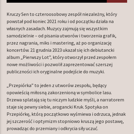
Kruczy Sen to czteroosobowy zespół niezależny, który
powstał pod koniec 2021 roku i od początku działa na
TERAZ W RAMÓWCE
własnych zasadach. Muzycy zajmują się wszystkim
NIGHT ORBIT
samodzielnie – od pisania utworów i tworzenia grafik,
00:00
06:00
przez nagrania, miks i mastering, aż po organizację
koncertów. 21 grudnia 2023 ukazał się ich debiutancki
album „Pierwszy Lot”, który otworzył przed zespołem
NASTĘPNIE W RAMÓWCE
LIGHT ORBIT WEEKEND
nowe możliwości i pozwolił zaprezentować szerszej
publiczności ich oryginalne podejście do muzyki.
06:00
08:00
„Przepiórka” to jeden z utworów zespołu, będący
opowieścią miłosną zakorzenioną w symbolice lasu.
Drzewa splatają się tu niczym ludzkie myśli, a narratorem
staje się pewny siebie, arogancki Kruk. Spotyka on
Radio Orbit
Przepiórkę, którą początkowo wyśmiewa i odrzuca, jednak
jej szczerość i optymizm stopniowo kruszą jego postawę,
prowadząc do przemiany i odkrycia siły uczuć.