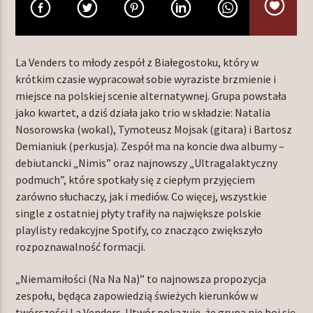
TERAZ W RAMÓWCE
La Venders to młody zespół z Białegostoku, który w
NA MOJEJ ORBICIE
krótkim czasie wypracował sobie wyraziste brzmienie i
22:00
24:00
miejsce na polskiej scenie alternatywnej. Grupa powstała
jako kwartet, a dziś działa jako trio w składzie: Natalia
Nosorowska (wokal), Tymoteusz Mojsak (gitara) i Bartosz
Demianiuk (perkusja). Zespół ma na koncie dwa albumy –
debiutancki „Nimis” oraz najnowszy „Ultragalaktyczny
podmuch”, które spotkały się z ciepłym przyjęciem
Radio Orbit
zarówno słuchaczy, jak i mediów. Co więcej, wszystkie
single z ostatniej płyty trafiły na największe polskie
playlisty redakcyjne Spotify, co znacząco zwiększyło
rozpoznawalność formacji.
„Niemamiłości (Na Na Na)” to najnowsza propozycja
zespołu, będąca zapowiedzią świeżych kierunków w
twórczości La Venders. Utwór pokazuje, że grupa nie boi się