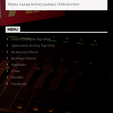
MENU
Lista Przebojów Top Orbit
Zgłoszenia do listy Top Orbit
Na Naszej Orbicie
Na Mojej Orbicie
Ramówka
O nas
Kontakt
Facebook