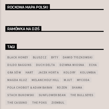
ROCKOWA MAPA POLSKI
RAMÓWKA NA DZIŚ
TAGI
BLACK HONEY
BLUSZCZ
BYTY
DAWID TYSZKOWSKI
DILDO BAGGINS
DUCH DELTA
DZIWNA WIOSNA
ECHA
GRA SÓW
HART
JACEK HORTA
KOLORY
KOLUMBIA
MAGDA KLUZ
MELANCHOLY HILL
MJUT
MYCODA
POLA CHOBOT & ADAM BARAN
ROZEN
SHAMA
STACH BUKOWSKI
SUNFLOWER BEAN
THE BULLSEYES
THE CASSINO
THE POKS
ZIEMBUL