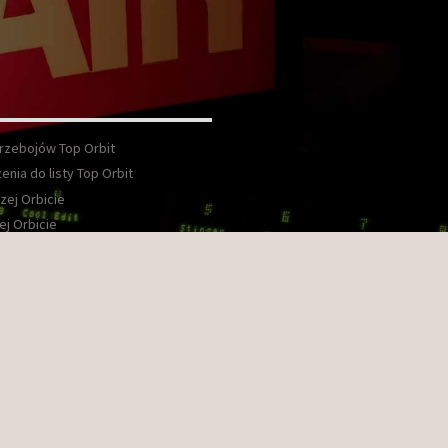
Przebojów Top Orbit
enia do listy Top Orbit
zej Orbicie
ej Orbicie
wka
kt
ook