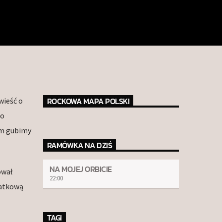
ROCKOWA MAPA POLSKI
wieść o
do
em gubimy
RAMÓWKA NA DZIŚ
NA MOJEJ ORBICIE
ował
22:00
datkową
TAGI