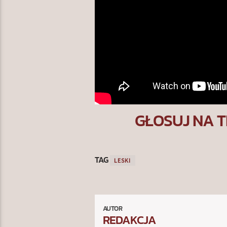
GŁOSUJ NA T
TAG
LESKI
AUTOR
REDAKCJA