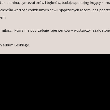
ar, pianina, syntezatorów i bębnów, buduje spokojny, kojący klima
 podkreśla wartość codziennych chwil spędzonych razem, bez potrz
jem.
 miłości, która nie potrzebuje fajerwerków – wystarczy leżak, słońc
ty album Leskiego.