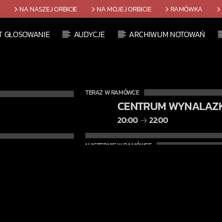
T
NA NASZEJ ORBICIE
NA MOJEJ ORBICIE
RAMÓWKA
T GŁOSOWANIE
AUDYCJE
ARCHIWUM NOTOWAŃ
TERAZ W RAMÓWCE
CENTRUM WYNALAZ
20:00
22:00
NASTĘPNIE W RAMÓWCE
NA MOJEJ ORBICIE
22:00
24:00