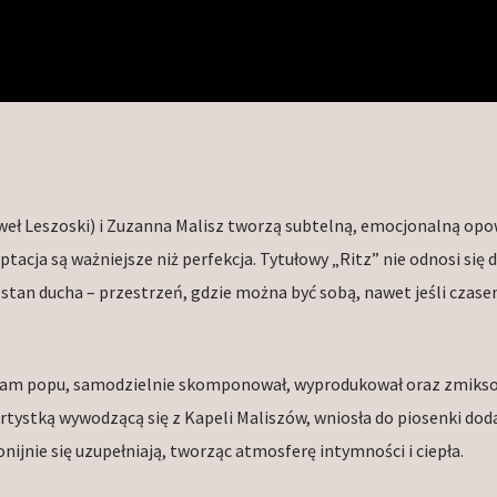
weł Leszoski) i Zuzanna Malisz tworzą subtelną, emocjonalną opo
ptacja są ważniejsze niż perfekcja. Tytułowy „Ritz” nie odnosi się 
 stan ducha – przestrzeń, gdzie można być sobą, nawet jeśli czas
i dream popu, samodzielnie skomponował, wyprodukował oraz zmiks
rtystką wywodzącą się z Kapeli Maliszów, wniosła do piosenki do
ijnie się uzupełniają, tworząc atmosferę intymności i ciepła.