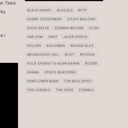
t. Tekst
BLACK HONEY
BLUSZCZ
BYTY
eby
DAWID TYSZKOWSKI
DILDO BAGGINS
DUCH DELTA
DZIWNA WIOSNA
ECHA
e i
GRA SÓW
HART
JACEK HORTA
KOLORY
KOLUMBIA
MAGDA KLUZ
MELANCHOLY HILL
MJUT
MYCODA
POLA CHOBOT & ADAM BARAN
ROZEN
SHAMA
STACH BUKOWSKI
SUNFLOWER BEAN
THE BULLSEYES
THE CASSINO
THE POKS
ZIEMBUL