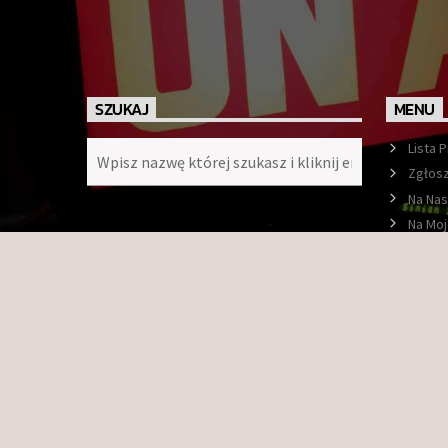
SZUKAJ
MENU
Lista 
Zgłosz
Na Nas
Na Moj
Ramó
O nas
Konta
Faceb