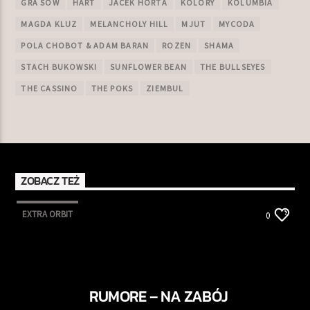
GRA SÓW
HART
JACEK HORTA
KOLORY
KOLUMBIA
MAGDA KLUZ
MELANCHOLY HILL
MJUT
MYCODA
POLA CHOBOT & ADAM BARAN
ROZEN
SHAMA
STACH BUKOWSKI
SUNFLOWER BEAN
THE BULLSEYES
THE CASSINO
THE POKS
ZIEMBUL
ZOBACZ TEŻ
EXTRA ORBIT
0
RUMORE – NA ZABÓJ