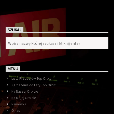
SZUKAJ
MENU
Lista Przebojów Top Orbit
Zgłoszenia do listy Top Orbit
Na Naszej Orbicie
Na Mojej Orbicie
Ramówka
O nas