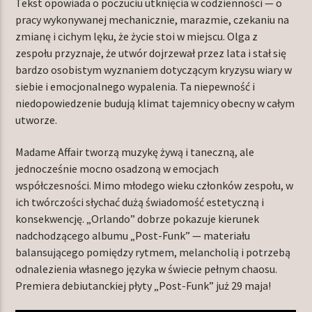
Tekst opowiada o poczuciu utknięcia w codzienności — o
pracy wykonywanej mechanicznie, marazmie, czekaniu na
zmianę i cichym lęku, że życie stoi w miejscu. Olga z
zespołu przyznaje, że utwór dojrzewał przez lata i stał się
bardzo osobistym wyznaniem dotyczącym kryzysu wiary w
siebie i emocjonalnego wypalenia. Ta niepewność i
niedopowiedzenie budują klimat tajemnicy obecny w całym
utworze.
Madame Affair tworzą muzykę żywą i taneczną, ale
jednocześnie mocno osadzoną w emocjach
współczesności. Mimo młodego wieku członków zespołu, w
ich twórczości słychać dużą świadomość estetyczną i
konsekwencję. „Orlando” dobrze pokazuje kierunek
nadchodzącego albumu „Post-Funk” — materiału
balansującego pomiędzy rytmem, melancholią i potrzebą
odnalezienia własnego języka w świecie pełnym chaosu.
Premiera debiutanckiej płyty „Post-Funk” już 29 maja!