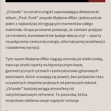
„Orlando” to ostatni singiel zapowiadający debiutancki
album „Post-Funk” zespołu Madame Affair i jednocześnie
TERAZ W RAMÓWCE
jeden z najbardziej intrygujących momentów całego
NIGHT ORBIT
materiału. Grupa ponownie pokazuje, że zamiast podążać
00:00
06:00
za trendami, konsekwentnie buduje własny styl — oparty
na połączeniu tanecznej energii, alternatywnej wrażliwości
i świadomej narracji.
NASTĘPNIE W RAMÓWCE
LIGHT ORBIT WEEKEND
Tym razem Madame Affair sięgają mocniej po elektronikę,
06:00
08:00
tworząc utwór oparty na hipnotycznym basie,
geometrycznych rytmach i syntezatorowo-gitarowych
warstwach, które rozwijają się powoli, bez pośpiechu i bez
oczywistych chwytów podanych od pierwszych sekund.
„Orlando” bardziej wciąga atmosferą niż
Radio Orbit
natychmiastowym refrenem. To piosenka, która
stopniowo odsłania swoje napięcie i emocje.