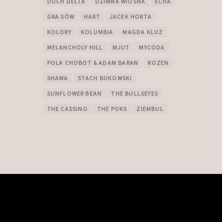
DUCH DELTA
DZIWNA WIOSNA
ECHA
GRA SÓW
HART
JACEK HORTA
KOLORY
KOLUMBIA
MAGDA KLUZ
MELANCHOLY HILL
MJUT
MYCODA
POLA CHOBOT & ADAM BARAN
ROZEN
SHAMA
STACH BUKOWSKI
SUNFLOWER BEAN
THE BULLSEYES
THE CASSINO
THE POKS
ZIEMBUL