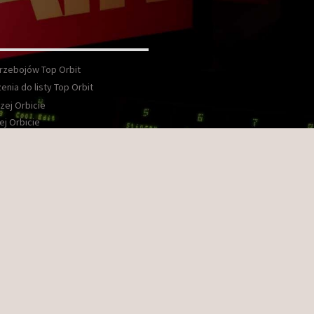
Przebojów Top Orbit
enia do listy Top Orbit
zej Orbicie
ej Orbicie
wka
kt
ook