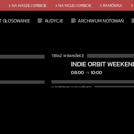
T
NA NASZEJ ORBICIE
NA MOJEJ ORBICIE
RAMÓWKA
T GŁOSOWANIE
AUDYCJE
ARCHIWUM NOTOWAŃ
TERAZ W RAMÓWCE
INDIE ORBIT WEEKEN
08:00
10:00
NASTĘPNIE W RAMÓWCE
LIGHT ORBIT WEEKE
10:00
12:00