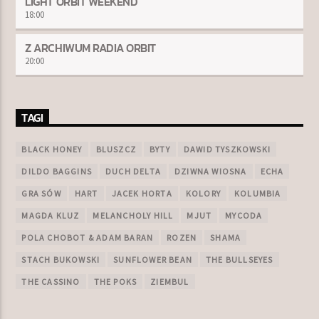
LIGHT ORBIT WEEKEND
18:00
Z ARCHIWUM RADIA ORBIT
20:00
TAGI
BLACK HONEY
BLUSZCZ
BYTY
DAWID TYSZKOWSKI
DILDO BAGGINS
DUCH DELTA
DZIWNA WIOSNA
ECHA
GRA SÓW
HART
JACEK HORTA
KOLORY
KOLUMBIA
MAGDA KLUZ
MELANCHOLY HILL
MJUT
MYCODA
POLA CHOBOT & ADAM BARAN
ROZEN
SHAMA
STACH BUKOWSKI
SUNFLOWER BEAN
THE BULLSEYES
THE CASSINO
THE POKS
ZIEMBUL