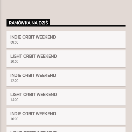
RAMÓWKA NA DZIŚ
TERAZ W RAMÓWCE
LIGHT ORBIT WEEKEND
INDIE ORBIT WEEKEND
06:00
08:00
08:00
LIGHT ORBIT WEEKEND
NASTĘPNIE W RAMÓWCE
10:00
INDIE ORBIT WEEKEND
08:00
10:00
INDIE ORBIT WEEKEND
12:00
LIGHT ORBIT WEEKEND
14:00
Radio Orbit
INDIE ORBIT WEEKEND
16:00