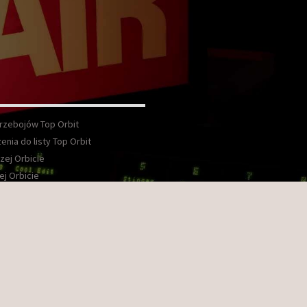
Przebojów Top Orbit
enia do listy Top Orbit
zej Orbicie
ej Orbicie
wka
kt
ook