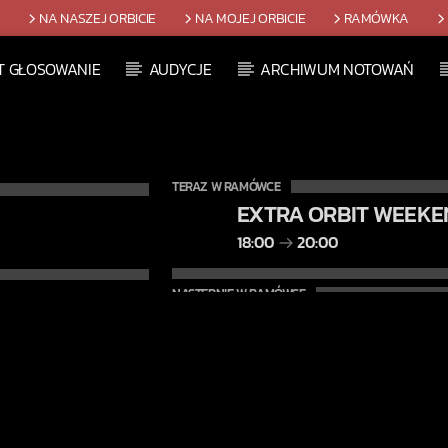
T
NA NASZEJ ORBICIE
NA MOJEJ ORBICIE
RAMÓWKA
T GŁOSOWANIE
AUDYCJE
ARCHIWUM NOTOWAŃ
TERAZ W RAMÓWCE
EXTRA ORBIT WEEKE
18:00
20:00
NASTĘPNIE W RAMÓWCE
CENTRUM WYNALAZ
20:00
22:00