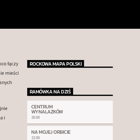
ROCKOWA MAPA POLSKI
oco łączy
ie mieści
asnych
RAMÓWKA NA DZIŚ
CENTRUM
jnie
WYNALAZKÓW
a i
20:00
NA MOJEJ ORBICIE
22:00