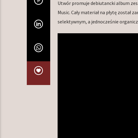
Utwór promuje debiutancki album zesp
Music. Cały materiał na płytę został z
selektywnym, a jednocześnie organic