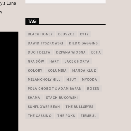
y z Luna
w
TAGI
BLACK HONEY
BLUSZCZ
BYTY
DAWID TYSZKOWSKI
DILDO BAGGINS
DUCH DELTA
DZIWNA WIOSNA
ECHA
GRA SÓW
HART
JACEK HORTA
KOLORY
KOLUMBIA
MAGDA KLUZ
MELANCHOLY HILL
MJUT
MYCODA
POLA CHOBOT & ADAM BARAN
ROZEN
SHAMA
STACH BUKOWSKI
SUNFLOWER BEAN
THE BULLSEYES
THE CASSINO
THE POKS
ZIEMBUL