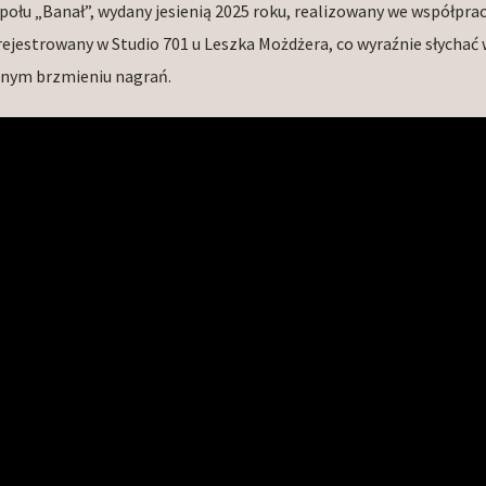
ołu „Banał”, wydany jesienią 2025 roku, realizowany we współprac
arejestrowany w Studio 701 u Leszka Możdżera, co wyraźnie słychać 
znym brzmieniu nagrań.