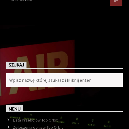
SZUKAJ
MENU
Lista Przebojów Top Orbit
Zgłoszenia do listy Top Orbit