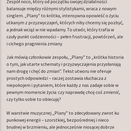
Zespół noco, który od początku swojej działalności
balansuje między różnymi stylistykami, wraca z nowym
singlem. „Plany” to krótka, intensywna opowieść o życiu
utkanym z przyzwyczajeń, których niby chcemy się pozbyć,
TERAZ W RAMÓWCE
a jednak wciąż w nie wpadamy. To utwór, który trafia w
INDIE ORBIT
czuły punkt codzienności – pełen frustracji, powtórzeń, ale
14:00
16:00
i cichego pragnienia zmiany.
NASTĘPNIE W RAMÓWCE
Jak mówią członkowie zespołu, „Plany” to „krótka historia
EXTRA ORBIT
o tym, jak utarte schematy i przyzwyczajenia przysłaniają
16:00
18:00
nam drogę i chęć do zmian”. Tekst utworu nie oferuje
prostych odpowiedzi – raczej zostawia słuchacza z
niepokojem i pytaniem, które każdy z nas zadaje sobie w
pewnym momencie życia: czy naprawdę chcę coś zmienić,
czy tylko sobie to obiecuję?
Radio Orbit
W warstwie muzycznej „Plany” to zdecydowany zwrot ku
punkowej energii – szorstkiej, bezpośredniej i nieco
brudnej w brzmieniu, ale jednocześnie niosącej dobrze