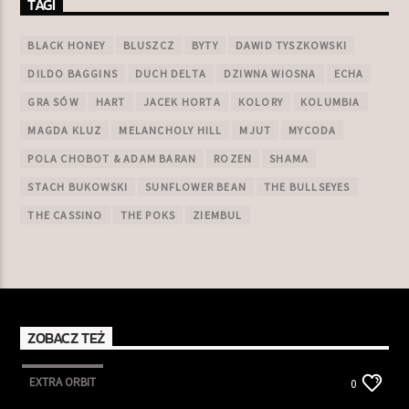
TAGI
BLACK HONEY
BLUSZCZ
BYTY
DAWID TYSZKOWSKI
DILDO BAGGINS
DUCH DELTA
DZIWNA WIOSNA
ECHA
GRA SÓW
HART
JACEK HORTA
KOLORY
KOLUMBIA
MAGDA KLUZ
MELANCHOLY HILL
MJUT
MYCODA
POLA CHOBOT & ADAM BARAN
ROZEN
SHAMA
STACH BUKOWSKI
SUNFLOWER BEAN
THE BULLSEYES
THE CASSINO
THE POKS
ZIEMBUL
ZOBACZ TEŻ
EXTRA ORBIT
0