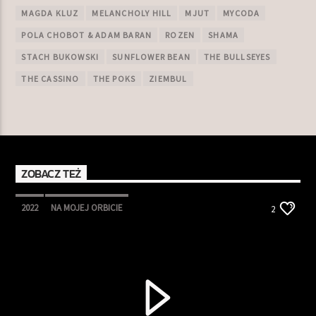
MAGDA KLUZ
MELANCHOLY HILL
MJUT
MYCODA
POLA CHOBOT & ADAM BARAN
ROZEN
SHAMA
STACH BUKOWSKI
SUNFLOWER BEAN
THE BULLSEYES
THE CASSINO
THE POKS
ZIEMBUL
ZOBACZ TEŻ
2022
NA MOJEJ ORBICIE
2