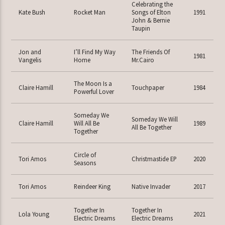
Celebrating the
Kate Bush
Rocket Man
Songs of Elton
1991
John & Bernie
Taupin
Jon and
I’ll Find My Way
The Friends Of
1981
Vangelis
Home
Mr.Cairo
The Moon Is a
Claire Hamill
Touchpaper
1984
Powerful Lover
Someday We
Someday We Will
Claire Hamill
Will All Be
1989
All Be Together
Together
Circle of
Tori Amos
Christmastide EP
2020
Seasons
Tori Amos
Reindeer King
Native Invader
2017
Together In
Together In
Lola Young
2021
Electric Dreams
Electric Dreams