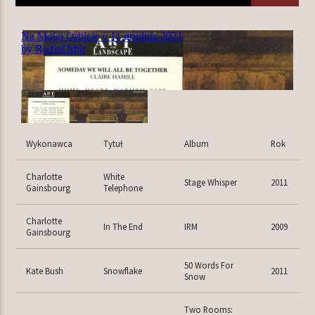
TERAZ W RAMÓWCE
INDIE ORBIT WEEKEND
16:00
18:00
NASTĘPNIE W RAMÓWCE
Wykonawca
Tytuł
Album
Rok
LIGHT ORBIT WEEKEND
18:00
20:00
Charlotte
White
Stage Whisper
2011
Gainsbourg
Telephone
Charlotte
In The End
IRM
2009
Gainsbourg
Radio Orbit
50 Words For
Kate Bush
Snowflake
2011
Snow
Two Rooms: