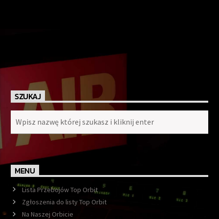
SZUKAJ
MENU
Lista Przebojów Top Orbit
Zgłoszenia do listy Top Orbit
Na Naszej Orbicie