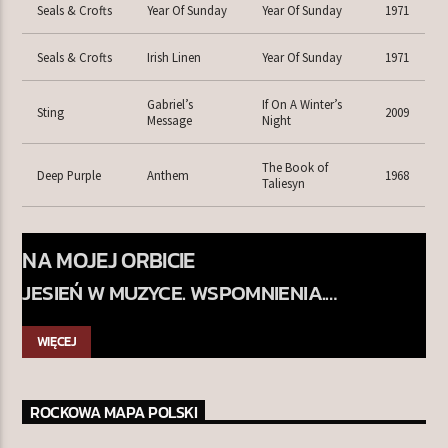
Seals & Crofts
Year Of Sunday
Year Of Sunday
1971
Seals & Crofts
Irish Linen
Year Of Sunday
1971
Gabriel’s
If On A Winter’s
Sting
2009
Message
Night
The Book of
Deep Purple
Anthem
1968
Taliesyn
NA MOJEJ ORBICIE
JESIEŃ W MUZYCE. WSPOMNIENIA.
SKOJARZENIA. EMOCJE
WIĘCEJ
ROCKOWA MAPA POLSKI