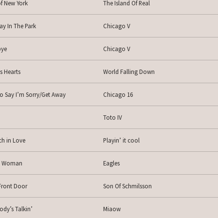
f New York
The Island Of Real
ay In The Park
Chicago V
ye
Chicago V
s Hearts
World Falling Down
o Say I’m Sorry/Get Away
Chicago 16
Toto IV
h in Love
Playin’ it cool
y Woman
Eagles
Front Door
Son Of Schmilsson
ody’s Talkin’
Miaow