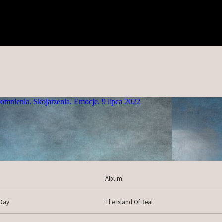
Album
 Day
The Island Of Real