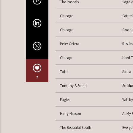
The Rascals
Saga o
Chicago
Saturd
Chicago
Goodb
Peter Cetera
Restles
Chicago
Hard T
Toto
Africa
2
Timothy B.Smith
So Muc
Eagles
Witch
Harry Nilsson
At My 
The Beautiful South
Everyb