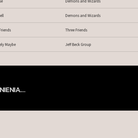
se
Demons and Wizards
ell
Demons and Wizards
Friends
Three Friends
tely Maybe
Jeff Beck Group
NIENIA.