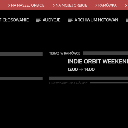
T
NA NASZEJ ORBICIE
NA MOJEJ ORBICIE
RAMÓWKA
T GŁOSOWANIE
AUDYCJE
ARCHIWUM NOTOWAŃ
TERAZ W RAMÓWCE
INDIE ORBIT WEEKEN
12:00
14:00
NASTĘPNIE W RAMÓWCE
LIGHT ORBIT WEEKE
14:00
16:00