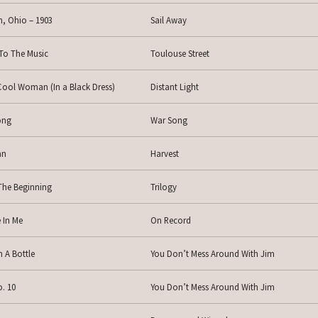
, Ohio – 1903
Sail Away
 To The Music
Toulouse Street
ool Woman (In a Black Dress)
Distant Light
ong
War Song
an
Harvest
he Beginning
Trilogy
e In Me
On Record
n A Bottle
You Don’t Mess Around With Jim
. 10
You Don’t Mess Around With Jim