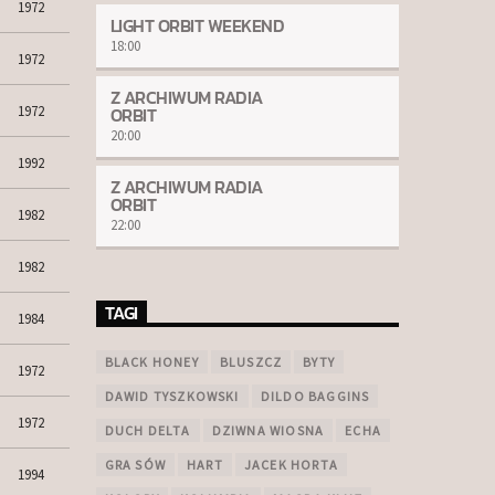
1972
LIGHT ORBIT WEEKEND
18:00
1972
Z ARCHIWUM RADIA
ORBIT
1972
20:00
1992
Z ARCHIWUM RADIA
ORBIT
1982
22:00
1982
TAGI
1984
BLACK HONEY
BLUSZCZ
BYTY
1972
DAWID TYSZKOWSKI
DILDO BAGGINS
1972
DUCH DELTA
DZIWNA WIOSNA
ECHA
GRA SÓW
HART
JACEK HORTA
1994