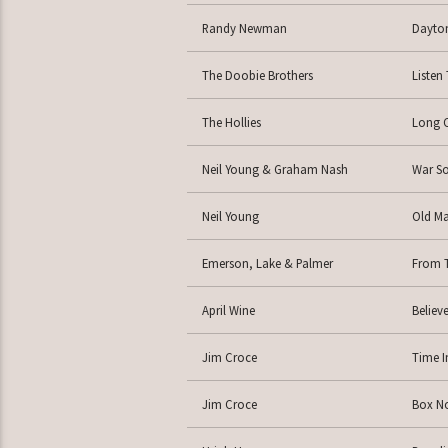
Randy Newman
Dayton
The Doobie Brothers
Listen
The Hollies
Long C
Neil Young & Graham Nash
War S
Neil Young
Old M
Emerson, Lake & Palmer
From T
April Wine
Believ
Jim Croce
Time I
Jim Croce
Box No