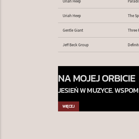
Uriah Heep
Paradi
Uriah Heep
The Sp
Gentle Giant
Three 
Jeff Beck Group
Defini
NA MOJEJ ORBICIE
JESIEŃ W MUZYCE. WSPOM
SKOJARZENIA. EMOCJE
WIĘCEJ