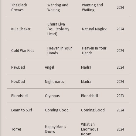
The Black
Wanting and
Wanting and
2024
Crowes
Waiting
Waiting
Chura Liya
Kula Shaker
(You Stole My
Natural Magick
2024
Heart)
Heaven In Your
Heaven In Your
Cold War Kids
2024
Hands
Hands
NewDad
Angel
Madra
2024
NewDad
Nightmares
Madra
2024
Blondshell
Olympus
Blondshell
2023
Learn to Surf
Coming Good
Coming Good
2024
What an
Happy Man’s
Torres
Enormous
2024
Shoes
Room