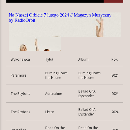
TERAZ W RAMÓWCE
EXTRA ORBIT WEEKEND
18:00
20:00
NASTĘPNIE W RAMÓWCE
Wykonawca
Tytuł
Album
Rok
CENTRUM WYNALAZKÓW
20:00
22:00
Burning Down
Burning Down
Paramore
2024
the House
the House
Ballad Of A
The Reytons
Adrenaline
2024
Bystander
Radio Orbit
Ballad Of A
The Reytons
Listen
2024
Bystander
Dead On the
Dead On the
Starsailor
2024