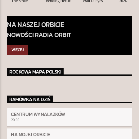
The Smile
Bending Hectic
Wall Of Eyes
2024
NA NASZEJ ORBICIE
NOWOŚCI RADIA ORBIT
WIĘCEJ
ROCKOWA MAPA POLSKI
RAMÓWKA NA DZIŚ
CENTRUM WYNALAZKÓW
20:00
NA MOJEJ ORBICIE