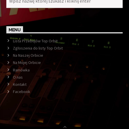
MENU
Lista Przebojów Top Orbit
Zgłoszenia do listy Top Orbit
Na Naszej Orbicie
Na Mojej Orbicie
Ramówka
O nas
Kontakt
Facebook