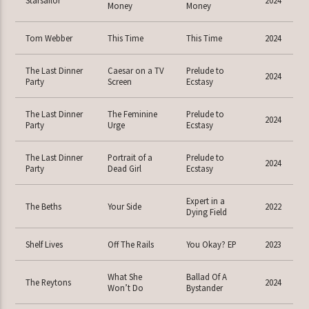
Money
Money
Tom Webber
This Time
This Time
2024
The Last Dinner
Caesar on a TV
Prelude to
2024
Party
Screen
Ecstasy
The Last Dinner
The Feminine
Prelude to
2024
Party
Urge
Ecstasy
The Last Dinner
Portrait of a
Prelude to
2024
Party
Dead Girl
Ecstasy
Expert in a
The Beths
Your Side
2022
Dying Field
Shelf Lives
Off The Rails
You Okay? EP
2023
What She
Ballad Of A
The Reytons
2024
Won’t Do
Bystander