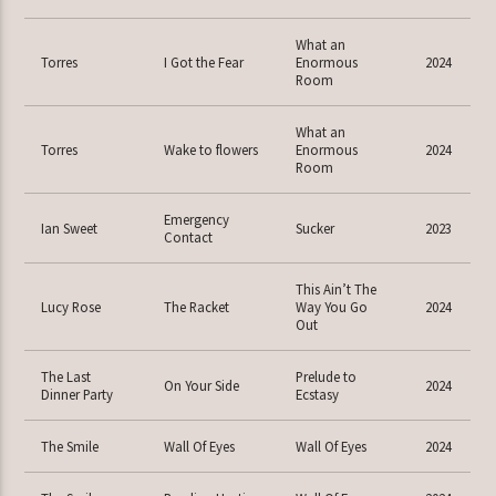
What an
Torres
I Got the Fear
Enormous
2024
Room
What an
Torres
Wake to flowers
Enormous
2024
Room
Emergency
Ian Sweet
Sucker
2023
Contact
This Ain’t The
Lucy Rose
The Racket
Way You Go
2024
Out
The Last
Prelude to
On Your Side
2024
Dinner Party
Ecstasy
The Smile
Wall Of Eyes
Wall Of Eyes
2024