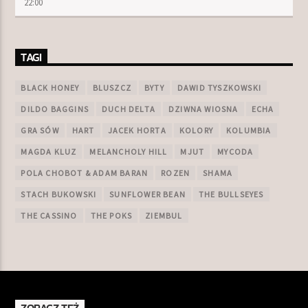
22:00
TAGI
BLACK HONEY
BLUSZCZ
BYTY
DAWID TYSZKOWSKI
DILDO BAGGINS
DUCH DELTA
DZIWNA WIOSNA
ECHA
GRA SÓW
HART
JACEK HORTA
KOLORY
KOLUMBIA
MAGDA KLUZ
MELANCHOLY HILL
MJUT
MYCODA
POLA CHOBOT & ADAM BARAN
ROZEN
SHAMA
STACH BUKOWSKI
SUNFLOWER BEAN
THE BULLSEYES
THE CASSINO
THE POKS
ZIEMBUL